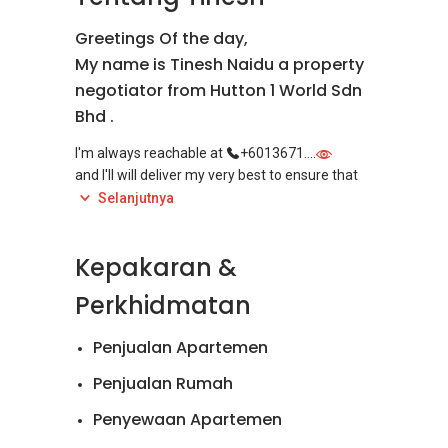
Greetings Of the day,
My name is Tinesh Naidu a property
negotiator from Hutton 1 World Sdn
Bhd .
I'm always reachable at
+6013671....
and I'll will deliver my very best to ensure that
all my clients have an enjoyable and fulfilling
Selanjutnya
experience with the property.
Kepakaran &
Perkhidmatan
Penjualan Apartemen
Penjualan Rumah
Penyewaan Apartemen