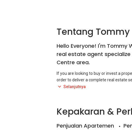
Tentang Tommy
Hello Everyone! I'm Tommy 
real estate agent specialize 
Centre area.
If you are looking to buy or invest a prop
order to deliver a complete real estate se
team and having multiple places covered 
Selanjutnya
Kepakaran & Pe
Penjualan Apartemen
Pe