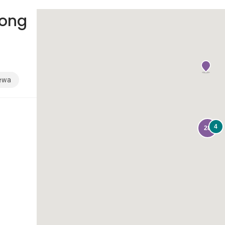
ong
sewa
4
28