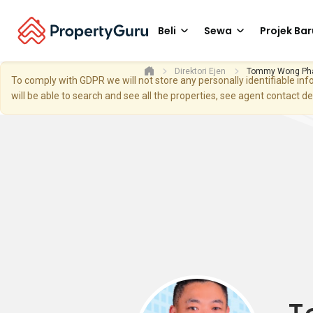
Beli
Sewa
Projek Bar
Direktori Ejen
Tommy Wong Ph
To comply with GDPR we will not store any personally identifiable i
will be able to search and see all the properties, see agent contact d