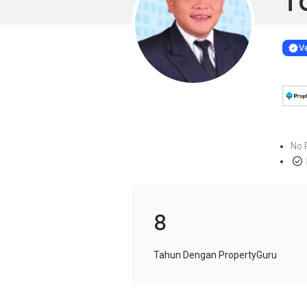
T
Learn more
VERIF
Ve
No 
8
Tahun Dengan PropertyGuru