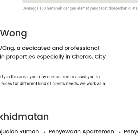
Sehingga 100 hartanah dengan alamat yang tepat dipaparkan di ata
 Wong
WOng, a dedicated and professional
in properties especially in Cheras, City
erty in this area, you may contact me to assist you. In
rvices for different kind of clients needs, we work as a
especially in KL city centre area. I believe teamwork and
rkhidmatan
njualan Rumah
Penyewaan Apartemen
Peny