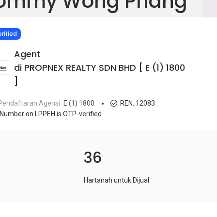
ommy Wong Phang
IED
rified
Agent
di PROPNEX REALTY SDN BHD [ E (1) 1800
]
Pendaftaran Agensi
E (1) 1800
REN:
12083
Number on LPPEH is OTP-verified
36
Hartanah untuk Dijual