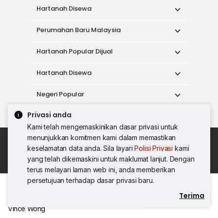
Hartanah Disewa
Perumahan Baru Malaysia
Hartanah Popular Dijual
Hartanah Disewa
Negeri Popular
Privasi anda
Alat
Kami telah mengemaskinikan dasar privasi untuk
menunjukkan komitmen kami dalam memastikan
Dasar Penggunaan
keselamatan data anda. Sila layari
Polisi Privasi
kami
Syarat Perkhidmatan
Dasar Privasi
yang telah dikemaskini untuk maklumat lanjut. Dengan
Syarat Pembelian
terus melayari laman web ini, anda memberikan
© 2026 PropertyGuru International (Malaysia)
persetujuan terhadap dasar privasi baru.
Sdn. Bhd.
Terima
Hubungi Agen
201001036744 (920667-W) Semua hak
Vince Wong
terpelihara