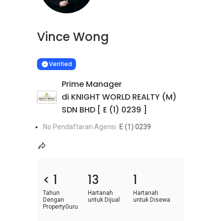
Vince Wong
Learn more
VERIFIED
Verified
Prime Manager
di KNIGHT WORLD REALTY (M)
SDN BHD [ E (1) 0239 ]
No Pendaftaran Agensi
E (1) 0239
< 1
13
1
Tahun
Hartanah
Hartanah
Dengan
untuk Dijual
untuk Disewa
PropertyGuru