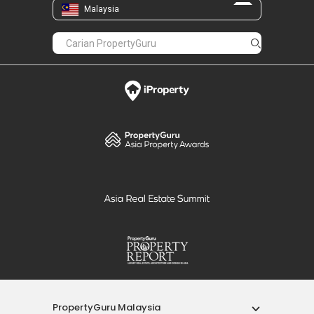
Malaysia
PropertyGuru Malaysia