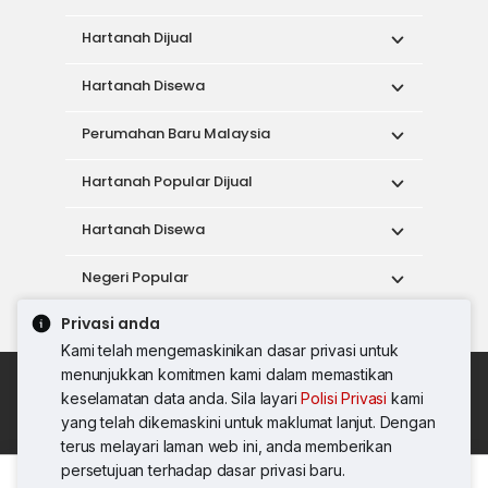
Hartanah Dijual
Hartanah Disewa
Perumahan Baru Malaysia
Hartanah Popular Dijual
Hartanah Disewa
Negeri Popular
Privasi anda
Alat
Kami telah mengemaskinikan dasar privasi untuk
menunjukkan komitmen kami dalam memastikan
Dasar Penggunaan
keselamatan data anda. Sila layari
Polisi Privasi
kami
Syarat Perkhidmatan
Dasar Privasi
yang telah dikemaskini untuk maklumat lanjut. Dengan
Syarat Pembelian
terus melayari laman web ini, anda memberikan
© 2026 PropertyGuru International (Malaysia)
persetujuan terhadap dasar privasi baru.
Sdn. Bhd.