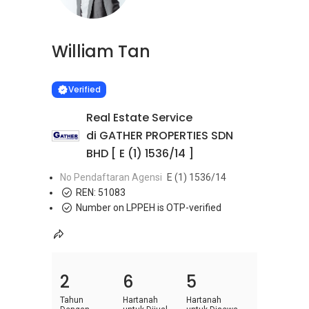
William Tan
Learn more
VERIFIED
Verified
Real Estate Service
di GATHER PROPERTIES SDN
BHD [ E (1) 1536/14 ]
No Pendaftaran Agensi
E (1) 1536/14
REN:
51083
Number on LPPEH is OTP-verified
2
6
5
Tahun
Hartanah
Hartanah