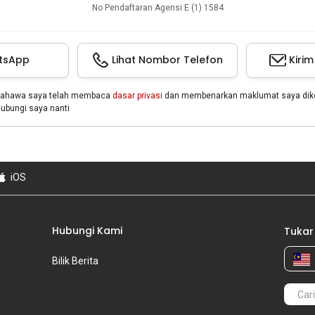
No Pendaftaran Agensi E (1) 1584
tsApp
Lihat Nombor Telefon
Kiri
bahawa saya telah membaca
dasar privasi
dan membenarkan maklumat saya dikon
bungi saya nanti
iOS
Hubungi Kami
Tukar
Bilik Berita