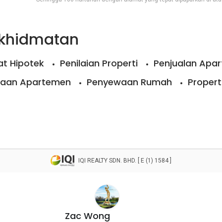
rkhidmatan
t Hipotek
Penilaian Properti
Penjualan Apa
aan Apartemen
Penyewaan Rumah
Propert
IQI REALTY SDN. BHD. [ E (1) 1584 ]
Zac Wong