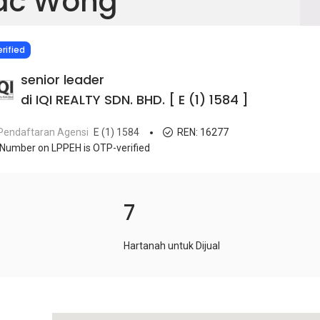
ac Wong
IED
rified
senior leader
di IQI REALTY SDN. BHD. [ E (1) 1584 ]
Pendaftaran Agensi
E (1) 1584
REN:
16277
Number on LPPEH is OTP-verified
7
Hartanah untuk Dijual