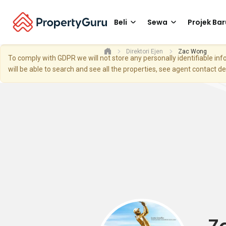
Beli
Sewa
Projek Bar
Direktori Ejen
Zac Wong
To comply with GDPR we will not store any personally identifiable i
will be able to search and see all the properties, see agent contact d