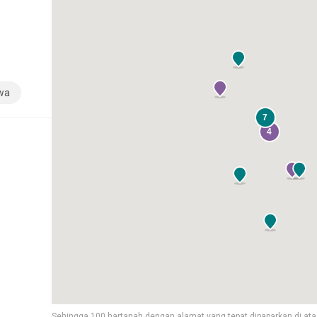
wa
7
4
Sehingga 100 hartanah dengan alamat yang tepat dipaparkan di ata