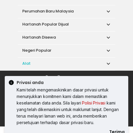
Perumahan Baru Malaysia
Hartanah Popular Dijual
Hartanah Disewa
Negeri Popular
Alat
Dasar Penggunaan
Privasi anda
Syarat Perkhidmatan
Dasar Privasi
Kami telah mengemaskinikan dasar privasi untuk
Syarat Pembelian
menunjukkan komitmen kami dalam memastikan
© 2026 PropertyGuru International (Malaysia)
keselamatan data anda. Sila layari
Polisi Privasi
kami
Sdn. Bhd.
yang telah dikemaskini untuk maklumat lanjut. Dengan
201001036744 (920667-W) Semua hak
terus melayari laman web ini, anda memberikan
terpelihara
persetujuan terhadap dasar privasi baru.
Terima