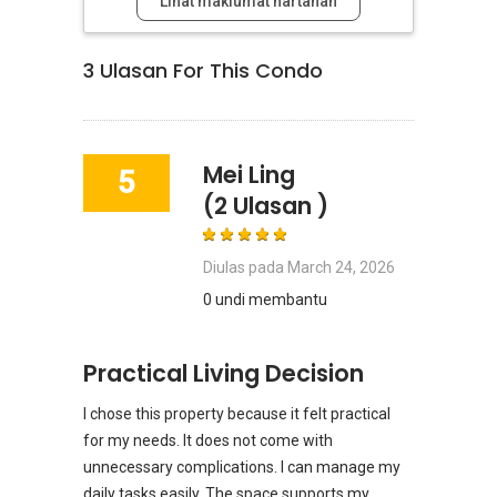
Lihat maklumat hartanah
3
Ulasan For This Condo
Mei Ling
5
(2 Ulasan )
Diulas pada
March 24, 2026
0 undi membantu
Practical Living Decision
I chose this property because it felt practical
for my needs. It does not come with
unnecessary complications. I can manage my
daily tasks easily. The space supports my