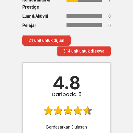
Kemewahan &
1
Prestige
Luar & Aktiviti
0
Pelajar
0
21
unit untuk dijual
314
unit untuk disewa
4.8
Daripada 5
Berdasarkan
3
ulasan