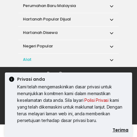
Perumahan Baru Malaysia
Hartanah Popular Dijual
Hartanah Disewa
Negeri Popular
Alat
Dasar Penggunaan
Privasi anda
Syarat Perkhidmatan
Dasar Privasi
Kami telah mengemaskinikan dasar privasi untuk
Syarat Pembelian
menunjukkan komitmen kami dalam memastikan
© 2026 PropertyGuru International (Malaysia)
keselamatan data anda. Sila layari
Polisi Privasi
kami
Sdn. Bhd.
yang telah dikemaskini untuk maklumat lanjut. Dengan
201001036744 (920667-W) Semua hak
terus melayari laman web ini, anda memberikan
terpelihara
persetujuan terhadap dasar privasi baru.
Terima