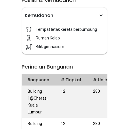
Fasiliti & Kemudahan
Kemudahan
Tempat letak kereta berbumbung
Rumah Kelab
Bilik gimnasium
Perincian Bangunan
Bangunan
# Tingkat
# Units
Building
12
280
1@Cheras,
Kuala
Lumpur
Building
12
280