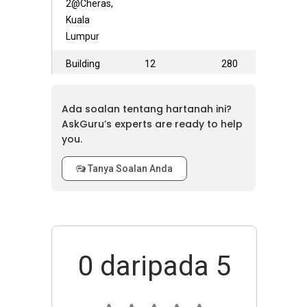
2@Cheras,
Kuala
Lumpur
Building
12
280
3@Cheras,
Kuala
Ada soalan tentang hartanah ini?
Lumpur
AskGuru’s experts are ready to help
you.
Tanya Soalan Anda
0
daripada 5