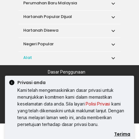
Perumahan Baru Malaysia
Hartanah Popular Dijual
Hartanah Disewa
Negeri Popular
Alat
Dasar Penggunaan
Syarat Perkhidmatan
Dasar Privasi
Privasi anda
Syarat Pembelian
Kami telah mengemaskinikan dasar privasi untuk
© 2026 PropertyGuru International (Malaysia)
menunjukkan komitmen kami dalam memastikan
Sdn. Bhd.
keselamatan data anda. Sila layari
Polisi Privasi
kami
201001036744 (920667-W) Semua hak
yang telah dikemaskini untuk maklumat lanjut. Dengan
terpelihara
terus melayari laman web ini, anda memberikan
persetujuan terhadap dasar privasi baru.
Terima