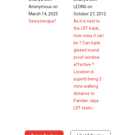
Anonymous
on
LEONG
on
March 14, 2025
October 27, 2012
Sewa berapa?
As it is next to
the LRT track,
how noisy it can
be ? Can triple
glazed sound
proof window
effective ?
Location is
superb being 2
mins walking
distance to
Pandan Jaya
LRT statio...