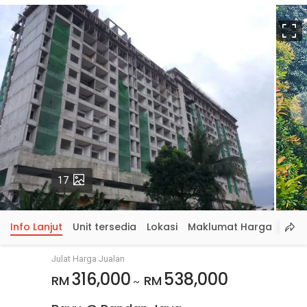
S
p
Gambar
17
Info Lanjut
Unit tersedia
Lokasi
Maklumat Harga
Julat Harga Jualan
316,000
538,000
RM
RM
~