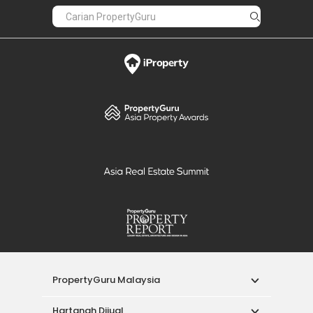
PropertyGuru Malaysia
Hartanah Dijual