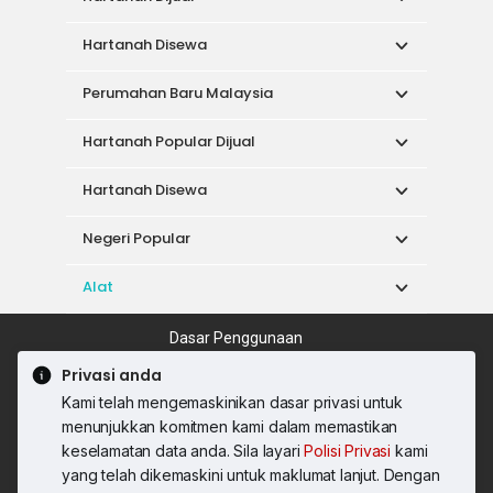
Hartanah Disewa
Perumahan Baru Malaysia
Hartanah Popular Dijual
Hartanah Disewa
Negeri Popular
Alat
Dasar Penggunaan
Syarat Perkhidmatan
Dasar Privasi
Privasi anda
Syarat Pembelian
Kami telah mengemaskinikan dasar privasi untuk
© 2026 PropertyGuru International (Malaysia)
menunjukkan komitmen kami dalam memastikan
Sdn. Bhd.
keselamatan data anda. Sila layari
Polisi Privasi
kami
201001036744 (920667-W) Semua hak
yang telah dikemaskini untuk maklumat lanjut. Dengan