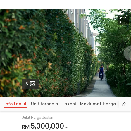
S
p
Gambar
5
Info Lanjut
Unit tersedia
Lokasi
Maklumat Harga
Julat Harga Jualan
5,000,000
RM
~