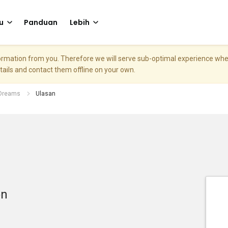
u
Panduan
Lebih
nformation from you. Therefore we will serve sub-optimal experience w
etails and contact them offline on your own.
 Dreams
Ulasan
on