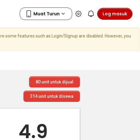
Log masuk
here some features such as Login/Signup are disabled. However, you
80
unit untuk dijual
314
unit untuk disewa
4.9