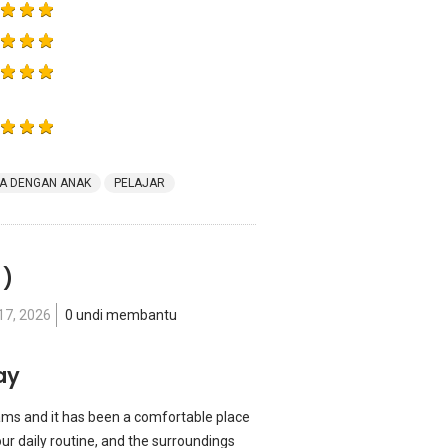
A DENGAN ANAK
PELAJAR
 )
17, 2026
0 undi membantu
ay
ams and it has been a comfortable place
our daily routine, and the surroundings