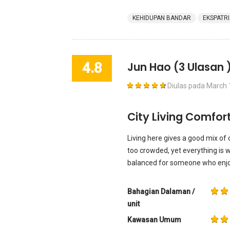
KEHIDUPAN BANDAR
EKSPATR
4.8
Jun Hao
(3 Ulasan 
Diulas pada
March 
City Living Comfor
Living here gives a good mix of c
too crowded, yet everything is w
balanced for someone who enjoy
Bahagian Dalaman /
unit
Kawasan Umum