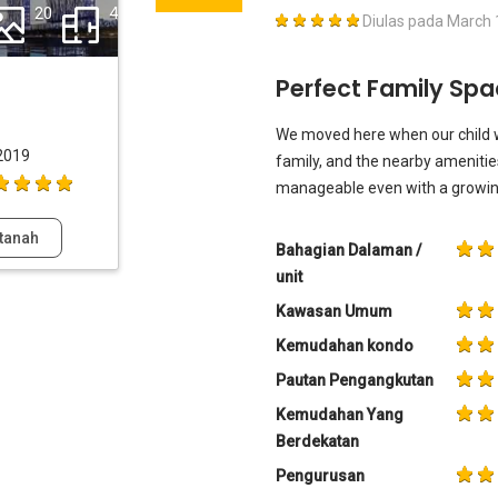
20
4
Diulas pada
March 
Perfect Family Sp
We moved here when our child wa
2019
family, and the nearby amenities
manageable even with a growing
tanah
Bahagian Dalaman /
unit
Kawasan Umum
Kemudahan kondo
Pautan Pengangkutan
Kemudahan Yang
Berdekatan
Pengurusan