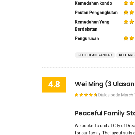
Kemudahan kondo
Pautan Pengangkutan
Kemudahan Yang
Berdekatan
Pengurusan
KEHIDUPAN BANDAR
KELUARG
4.8
Wei Ming
(3 Ulasan
Diulas pada
March 
Peaceful Family St
We booked a unit at City of Dre
for our family. The layout suits 