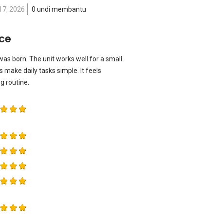
17, 2026
0 undi membantu
ace
s born. The unit works well for a small
 make daily tasks simple. It feels
 routine.