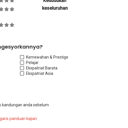
Kedudukan
keseluruhan
ngesyorkannya?
Kemewahan & Prestige
Pelajar
Ekspatriat Barat
a
Ekspatriat Asia
k kandungan anda sebelum
garis panduan kajian
.