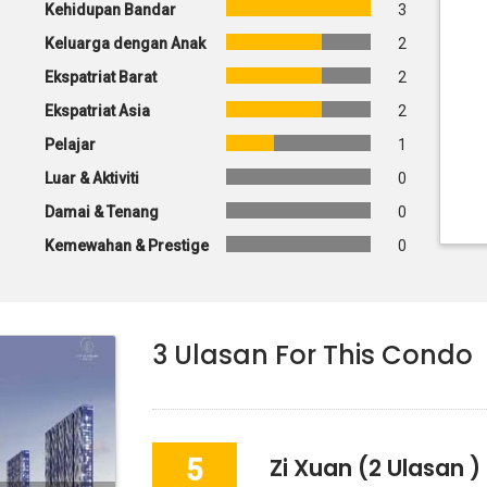
Kehidupan Bandar
3
Keluarga dengan Anak
2
Ekspatriat Barat
2
Ekspatriat Asia
2
Pelajar
1
Luar & Aktiviti
0
Damai & Tenang
0
Kemewahan & Prestige
0
3
Ulasan For This Condo
5
Zi Xuan
(2 Ulasan )