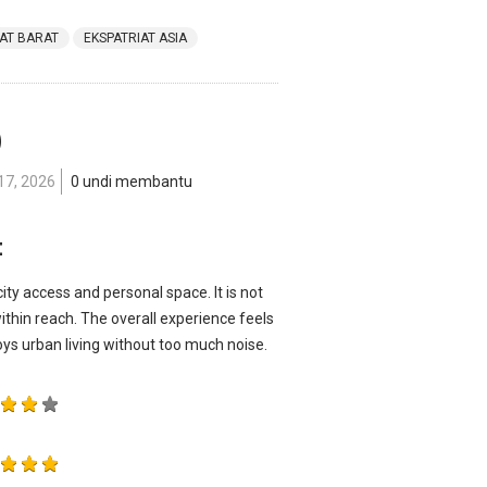
IAT BARAT
EKSPATRIAT ASIA
)
17, 2026
0 undi membantu
t
ity access and personal space. It is not
ithin reach. The overall experience feels
s urban living without too much noise.