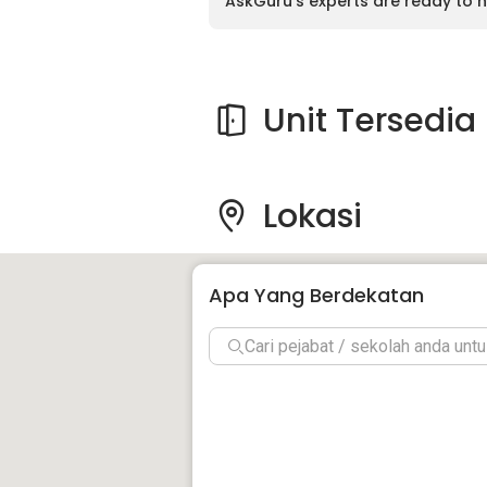
AskGuru’s experts are ready to h
Unit Tersedia
Lokasi
Apa Yang Berdekatan