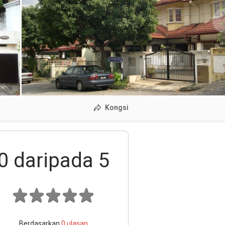
Kongsi
0
daripada 5
Berdasarkan
0
ulasan