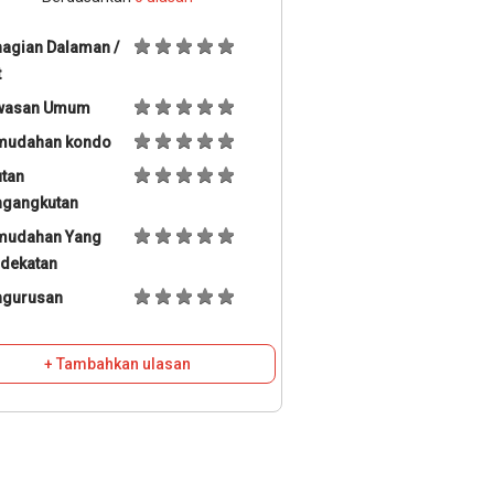
agian Dalaman /
t
wasan Umum
mudahan kondo
tan
ngangkutan
mudahan Yang
dekatan
ngurusan
+ Tambahkan ulasan