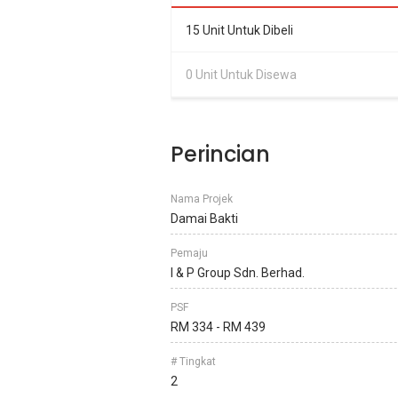
15 Unit Untuk Dibeli
0 Unit Untuk Disewa
Perincian
Nama Projek
Damai Bakti
Pemaju
I & P Group Sdn. Berhad.
PSF
RM 334 - RM 439
# Tingkat
2