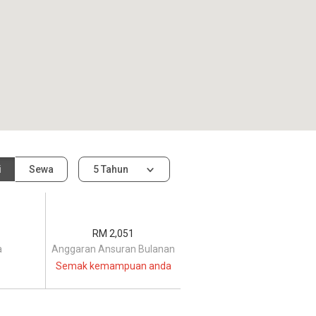
i
Sewa
5 Tahun
RM 2,051
a
Anggaran Ansuran Bulanan
Semak kemampuan anda