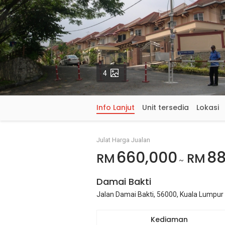
Gambar
4
Info Lanjut
Unit tersedia
Lokasi
Julat Harga Jualan
660,000
88
RM
RM
~
Damai Bakti
Jalan Damai Bakti, 56000, Kuala Lumpur
Kediaman