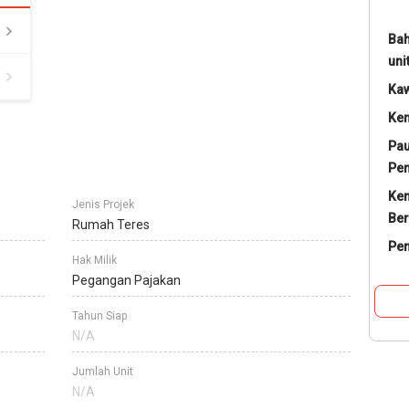
Bah
uni
Ka
Ke
Pau
Pe
Ke
Jenis Projek
Ber
Rumah Teres
Pe
Hak Milik
Pegangan Pajakan
Tahun Siap
N/A
Jumlah Unit
N/A