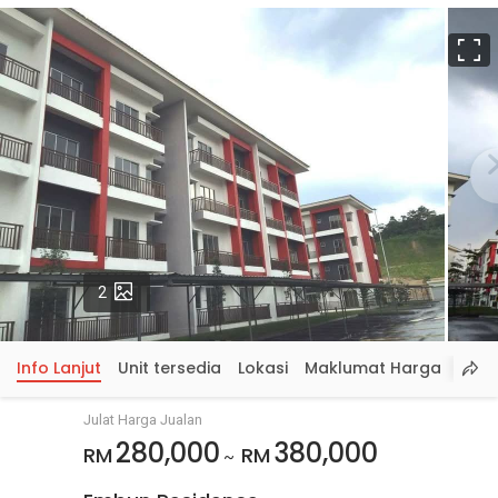
S
p
Gambar
2
Info Lanjut
Unit tersedia
Lokasi
Maklumat Harga
Julat Harga Jualan
280,000
380,000
RM
RM
~