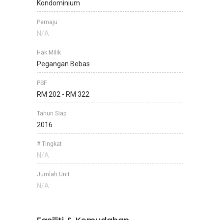
Kondominium
Pemaju
N/A
Hak Milik
Pegangan Bebas
PSF
RM 202 - RM 322
Tahun Siap
2016
# Tingkat
N/A
Jumlah Unit
N/A