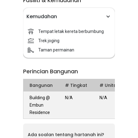
Fasiliti & Kemudahan
Kemudahan
Tempat letak kereta berbumbung
Trek joging
Taman permainan
Perincian Bangunan
Bangunan
# Tingkat
# Units
Building @
N/A
N/A
Embun
Residence
Ada soalan tentang hartanah ini?