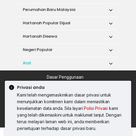
Perumahan Baru Malaysia
Hartanah Popular Dijual
Hartanah Disewa
Negeri Popular
Alat
Dasar Penggunaan
Syarat Perkhidmatan
Dasar Privasi
Privasi anda
Syarat Pembelian
Kami telah mengemaskinikan dasar privasi untuk
© 2026 PropertyGuru International (Malaysia)
menunjukkan komitmen kami dalam memastikan
Sdn. Bhd.
keselamatan data anda. Sila layari
Polisi Privasi
kami
201001036744 (920667-W) Semua hak
yang telah dikemaskini untuk maklumat lanjut. Dengan
terpelihara
terus melayari laman web ini, anda memberikan
persetujuan terhadap dasar privasi baru.