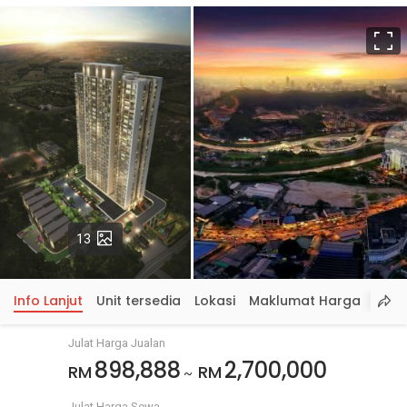
S
p
Gambar
13
Info Lanjut
Unit tersedia
Lokasi
Maklumat Harga
Julat Harga Jualan
898,888
2,700,000
RM
RM
~
Julat Harga Sewa