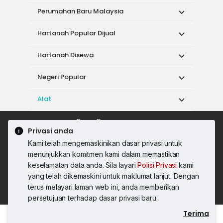
Perumahan Baru Malaysia
Hartanah Popular Dijual
Hartanah Disewa
Negeri Popular
Alat
Dasar Penggunaan
Privasi anda
Syarat Perkhidmatan
Dasar Privasi
Kami telah mengemaskinikan dasar privasi untuk
Syarat Pembelian
menunjukkan komitmen kami dalam memastikan
© 2026 PropertyGuru International (Malaysia)
keselamatan data anda. Sila layari
Polisi Privasi
kami
Sdn. Bhd.
yang telah dikemaskini untuk maklumat lanjut. Dengan
201001036744 (920667-W) Semua hak
terus melayari laman web ini, anda memberikan
terpelihara
persetujuan terhadap dasar privasi baru.
Terima