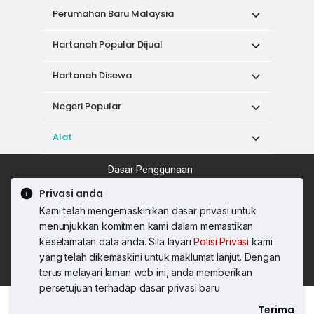
Perumahan Baru Malaysia
Hartanah Popular Dijual
Hartanah Disewa
Negeri Popular
Alat
Dasar Penggunaan
Syarat Perkhidmatan
Dasar Privasi
Privasi anda
Syarat Pembelian
Kami telah mengemaskinikan dasar privasi untuk
© 2026 PropertyGuru International (Malaysia)
menunjukkan komitmen kami dalam memastikan
Sdn. Bhd.
keselamatan data anda. Sila layari
Polisi Privasi
kami
201001036744 (920667-W) Semua hak
yang telah dikemaskini untuk maklumat lanjut. Dengan
terpelihara
terus melayari laman web ini, anda memberikan
persetujuan terhadap dasar privasi baru.
Terima