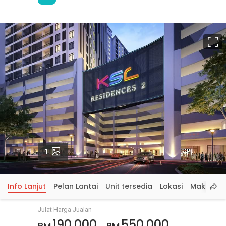
S
p
Gambar
1
Info Lanjut
Pelan Lantai
Unit tersedia
Lokasi
Maklumat
Julat Harga Jualan
190,000
550,000
RM
RM