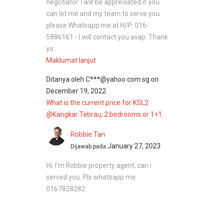
negotiator. I will be appreciated if you
can let me and my team to serve you.
please Whatsapp me at H/P: 016-
5886161 - I will contact you asap. Thank
yo...
Maklumat lanjut
Ditanya oleh
C***@yahoo.com.sg
on
December 19, 2022
What is the current price for KSL2
@Kangkar Tebrau, 2 bedrooms or 1+1.
Robbie Tan
January 27, 2023
Dijawab pada
Hi, I'm Robbie property agent, can i
served you. Pls whatsapp me
0167828282