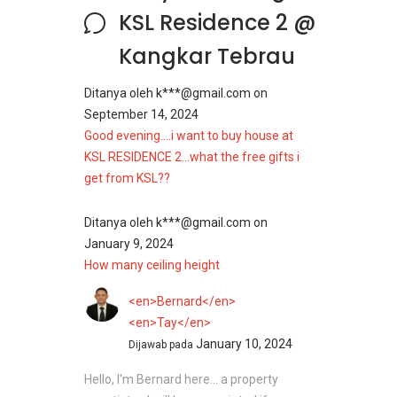
KSL Residence 2 @
Kangkar Tebrau
Ditanya oleh
k***@gmail.com
on
September 14, 2024
Good evening....i want to buy house at
KSL RESIDENCE 2...what the free gifts i
get from KSL??
Ditanya oleh
k***@gmail.com
on
January 9, 2024
How many ceiling height
<en>Bernard</en>
<en>Tay</en>
January 10, 2024
Dijawab pada
Hello, I'm Bernard here... a property