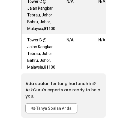
Tower C @
N/A
N/A
Jalan Kangkar
Tebrau, Johor
Bahru, Johor,
Malaysia,81100
Tower B @
N/A
N/A
Jalan Kangkar
Tebrau, Johor
Bahru, Johor,
Malaysia,81100
Tower A @
N/A
N/A
Ada soalan tentang hartanah ini?
Jalan Kangkar
AskGuru’s experts are ready to help
Tebrau, Johor
you.
Bahru, Johor,
Malaysia,81100
Tanya Soalan Anda