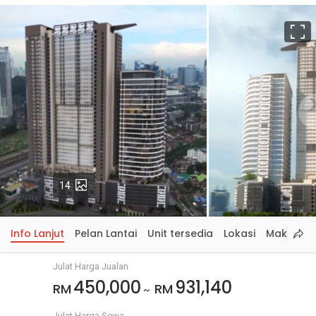
S
p
Gambar
14
Info Lanjut
Pelan Lantai
Unit tersedia
Lokasi
Maklumat
Julat Harga Jualan
450,000
931,140
RM
RM
~
Julat Harga Sewa