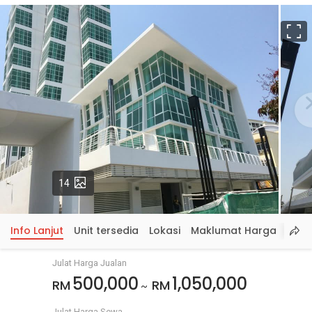
S
p
Gambar
14
Info Lanjut
Unit tersedia
Lokasi
Maklumat Harga
Julat Harga Jualan
500,000
1,050,000
RM
RM
~
Julat Harga Sewa