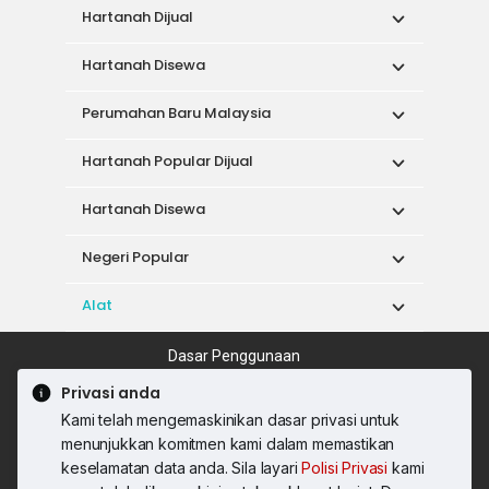
Hartanah Dijual
Hartanah Disewa
Perumahan Baru Malaysia
Hartanah Popular Dijual
Hartanah Disewa
Negeri Popular
Alat
Dasar Penggunaan
Syarat Perkhidmatan
Dasar Privasi
Privasi anda
Syarat Pembelian
Kami telah mengemaskinikan dasar privasi untuk
© 2026 PropertyGuru International (Malaysia)
menunjukkan komitmen kami dalam memastikan
Sdn. Bhd.
keselamatan data anda. Sila layari
Polisi Privasi
kami
201001036744 (920667-W) Semua hak