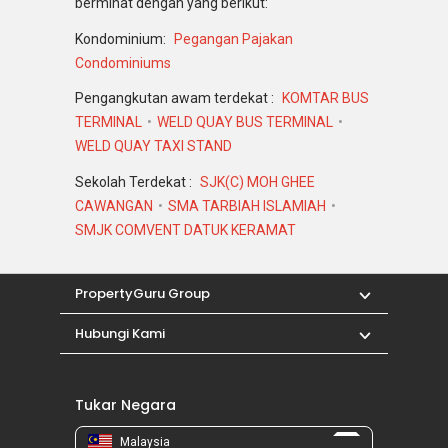
berminat dengan yang berikut:
Kondominium:
Pegangan Pajakan
Condominiums
Pengangkutan awam terdekat :
KOMTAR BUS
TERMINAL
WELD QUAY BUS TERMINAL
WELD QUAY TAXI STAND
Sekolah Terdekat :
SJK(C) MOH GHEE
CAWANGAN
SMA TARBIAH ISLAMIAH
SMJK COMVENT DATUK KERAMAT
PropertyGuru Group
Hubungi Kami
Tukar Negara
Malaysia