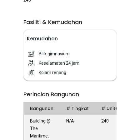
240
Fasiliti & Kemudahan
Kemudahan
Bilik gimnasium
Keselamatan 24 jam
Kolam renang
Perincian Bangunan
Bangunan
# Tingkat
# Units
Building @
N/A
240
The
Maritime,