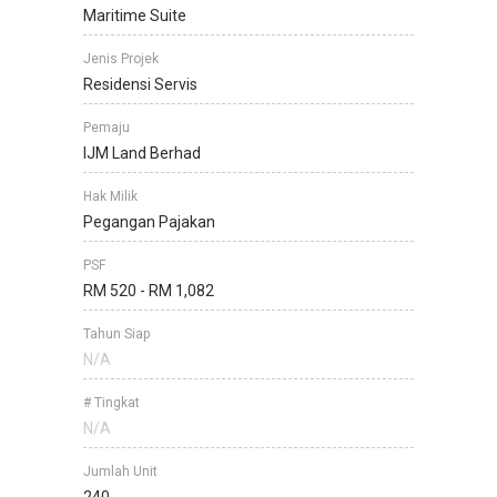
Maritime Suite
Jenis Projek
Residensi Servis
Pemaju
IJM Land Berhad
Hak Milik
Pegangan Pajakan
PSF
RM 520 - RM 1,082
Tahun Siap
N/A
# Tingkat
N/A
Jumlah Unit