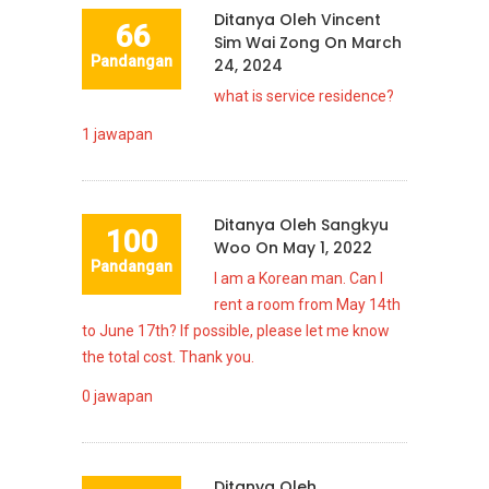
Ditanya Oleh
Vincent
66
Sim Wai Zong
On
March
Pandangan
24, 2024
what is service residence?
1
jawapan
Ditanya Oleh
Sangkyu
100
Woo
On
May 1, 2022
Pandangan
I am a Korean man. Can I
rent a room from May 14th
to June 17th? If possible, please let me know
the total cost. Thank you.
0
jawapan
Ditanya Oleh