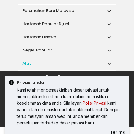
Perumahan Baru Malaysia
Hartanah Popular Dijual
Hartanah Disewa
Negeri Popular
Alat
Dasar Penggunaan
Privasi anda
Syarat Perkhidmatan
Dasar Privasi
Kami telah mengemaskinikan dasar privasi untuk
Syarat Pembelian
menunjukkan komitmen kami dalam memastikan
© 2026 PropertyGuru International (Malaysia)
keselamatan data anda. Sila layari
Polisi Privasi
kami
Sdn. Bhd.
yang telah dikemaskini untuk maklumat lanjut. Dengan
201001036744 (920667-W) Semua hak
terus melayari laman web ini, anda memberikan
terpelihara
persetujuan terhadap dasar privasi baru.
Terima