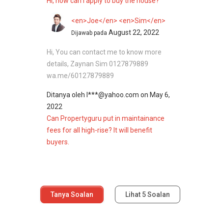
Hi, how can i apply to buy the house?
<en>Joe</en> <en>Sim</en>
August 22, 2022
Dijawab pada
Hi, You can contact me to know more
details, Zaynan Sim 0127879889
wa.me/60127879889
Ditanya oleh
l***@yahoo.com
on
May 6,
2022
Can Propertyguru put in maintainance
fees for all high-rise? It will benefit
buyers.
Tanya Soalan
Lihat
5
Soalan