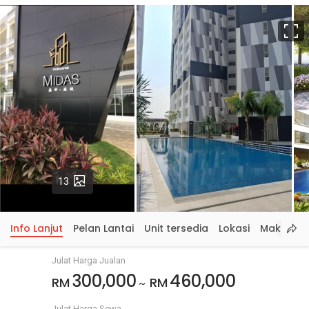
S
p
Gambar
13
Info Lanjut
Pelan Lantai
Unit tersedia
Lokasi
Maklumat
Julat Harga Jualan
300,000
460,000
RM
RM
~
Julat Harga Sewa