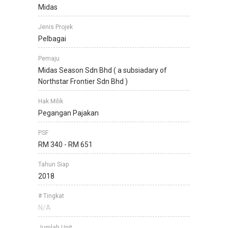
Midas
Jenis Projek
Pelbagai
Pemaju
Midas Season Sdn Bhd ( a subsiadary of
Northstar Frontier Sdn Bhd )
Hak Milik
Pegangan Pajakan
PSF
RM 340 - RM 651
Tahun Siap
2018
# Tingkat
N/A
Jumlah Unit