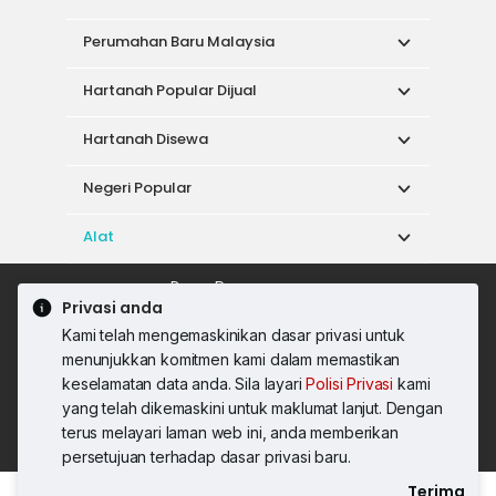
Perumahan Baru Malaysia
Hartanah Popular Dijual
Hartanah Disewa
Negeri Popular
Alat
Dasar Penggunaan
Privasi anda
Syarat Perkhidmatan
Dasar Privasi
Kami telah mengemaskinikan dasar privasi untuk
Syarat Pembelian
menunjukkan komitmen kami dalam memastikan
© 2026 PropertyGuru International (Malaysia)
keselamatan data anda. Sila layari
Polisi Privasi
kami
Sdn. Bhd.
yang telah dikemaskini untuk maklumat lanjut. Dengan
201001036744 (920667-W) Semua hak
terus melayari laman web ini, anda memberikan
terpelihara
persetujuan terhadap dasar privasi baru.
Terima