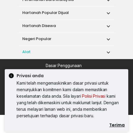
Hartanah Popular Dijual
Hartanah Disewa
Negeri Popular
Alat
Dasar Penggunaan
Syarat Perkhidmatan
Dasar Privasi
Privasi anda
Syarat Pembelian
Kami telah mengemaskinikan dasar privasi untuk
© 2026 PropertyGuru International (Malaysia)
menunjukkan komitmen kami dalam memastikan
Sdn. Bhd.
keselamatan data anda. Sila layari
Polisi Privasi
kami
201001036744 (920667-W) Semua hak
yang telah dikemaskini untuk maklumat lanjut. Dengan
terpelihara
terus melayari laman web ini, anda memberikan
persetujuan terhadap dasar privasi baru.
Terima