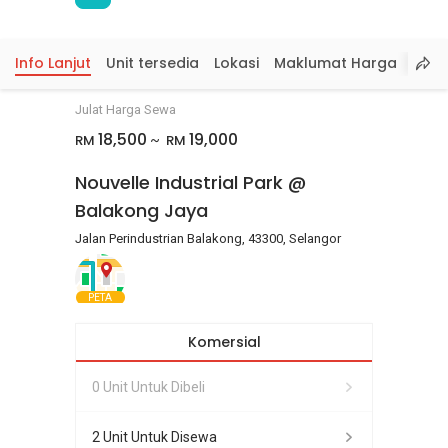
Info Lanjut
Unit tersedia
Lokasi
Maklumat Harga
Julat Harga Sewa
18,500
19,000
RM
RM
~
Nouvelle Industrial Park @
Balakong Jaya
Jalan Perindustrian Balakong, 43300, Selangor
PETA
Komersial
0 Unit Untuk Dibeli
2 Unit Untuk Disewa