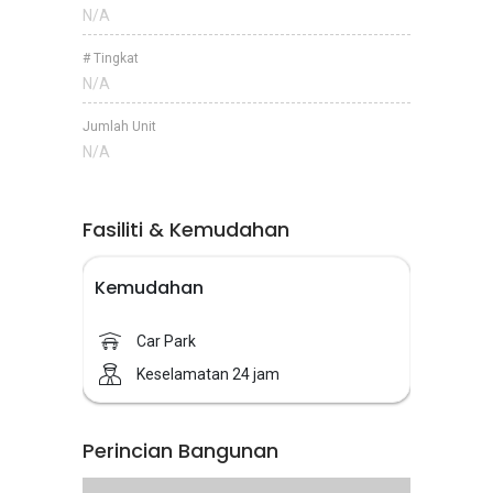
N/A
# Tingkat
N/A
Jumlah Unit
N/A
Fasiliti & Kemudahan
Kemudahan
Car Park
Keselamatan 24 jam
Perincian Bangunan