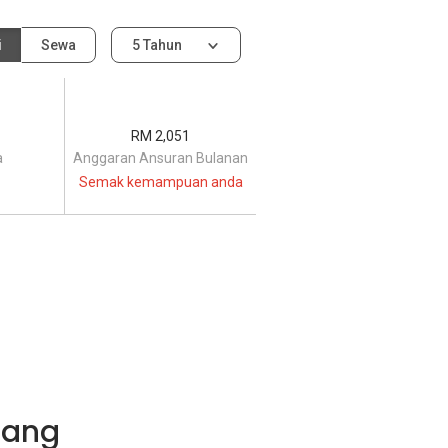
i
Sewa
5 Tahun
RM 2,051
a
Anggaran Ansuran Bulanan
Semak kemampuan anda
pang