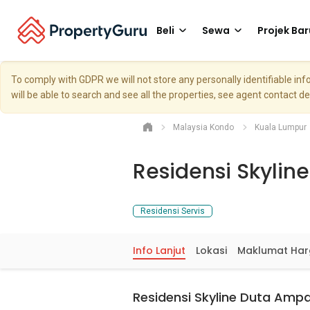
Beli
Sewa
Projek Bar
To comply with GDPR we will not store any personally identifiable i
will be able to search and see all the properties, see agent contact d
Malaysia Kondo
Kuala Lumpur
Residensi Skyli
Residensi Servis
Info Lanjut
Lokasi
Maklumat Ha
Residensi Skyline Duta Amp