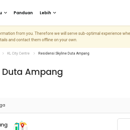
u
Panduan
Lebih
nformation from you. Therefore we will serve sub-optimal experience w
etails and contact them offline on your own.
KL City Centre
Residensi Skyline Duta Ampang
ne Duta Ampang
rga
ang