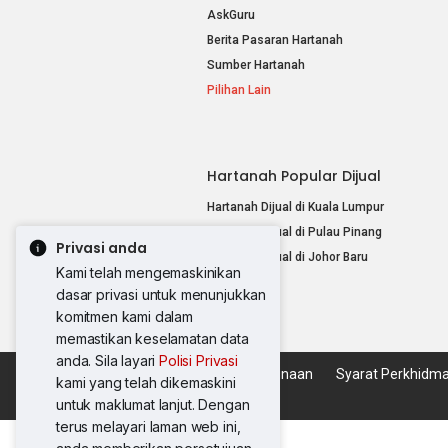
AskGuru
Berita Pasaran Hartanah
Sumber Hartanah
Pilihan Lain
Hartanah Popular Dijual
Hartanah Dijual di Kuala Lumpur
Hartanah Dijual di Pulau Pinang
Privasi anda
Hartanah Dijual di Johor Baru
Kami telah mengemaskinikan
Pilihan Lain
dasar privasi untuk menunjukkan
komitmen kami dalam
memastikan keselamatan data
anda. Sila layari
Polisi Privasi
Dasar Penggunaan
Syarat Perkhidm
kami yang telah dikemaskini
untuk maklumat lanjut. Dengan
terus melayari laman web ini,