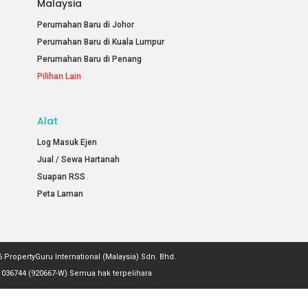
Malaysia
Perumahan Baru di Johor
Perumahan Baru di Kuala Lumpur
Perumahan Baru di Penang
Pilihan Lain
Alat
Log Masuk Ejen
Jual / Sewa Hartanah
Suapan RSS
Peta Laman
 PropertyGuru International (Malaysia) Sdn. Bhd.
036744 (920667-W) Semua hak terpelihara