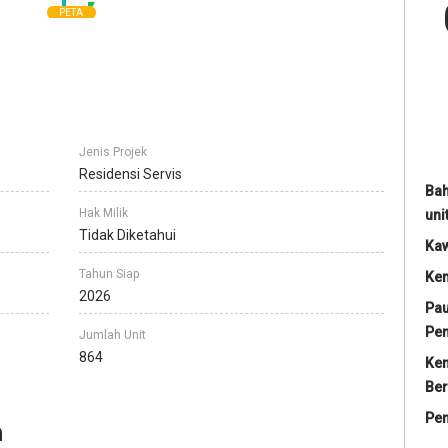
PETA
Jenis Projek
Residensi Servis
Bah
Hak Milik
uni
Tidak Diketahui
Ka
Tahun Siap
Ke
2026
Pau
Pe
Jumlah Unit
864
Ke
Ber
Pe
n