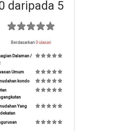
0
daripada 5
Berdasarkan
0
ulasan
agian Dalaman /
t
wasan Umum
mudahan kondo
tan
ngangkutan
mudahan Yang
dekatan
ngurusan