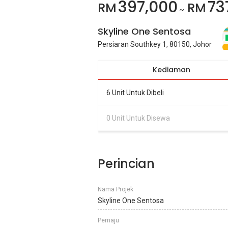
397,000
73
RM
RM
~
Skyline One Sentosa
Persiaran Southkey 1, 80150, Johor
Kediaman
6 Unit Untuk Dibeli
0 Unit Untuk Disewa
Perincian
Nama Projek
Skyline One Sentosa
Pemaju