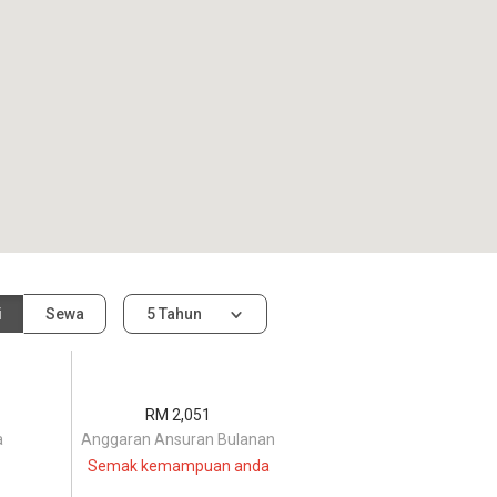
i
Sewa
5 Tahun
RM 2,051
a
Anggaran Ansuran Bulanan
Semak kemampuan anda