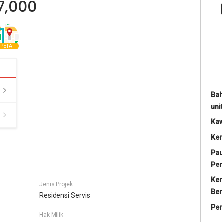
7,000
PETA
Bah
uni
Ka
Ke
Pau
Pe
Ke
Jenis Projek
Ber
Residensi Servis
Pe
Hak Milik