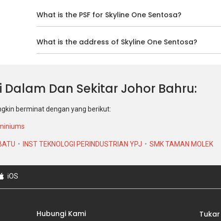
What is the PSF for Skyline One Sentosa?
What is the address of Skyline One Sentosa?
 Di Dalam Dan Sekitar Johor Bahru
ngkin berminat dengan yang berikut:
miniums
BATU
INST TEKNOLOGI PERINDUSTRIAN YPJ
SMK TAMAN MOLEK
iOS
Hubungi Kami
Tukar