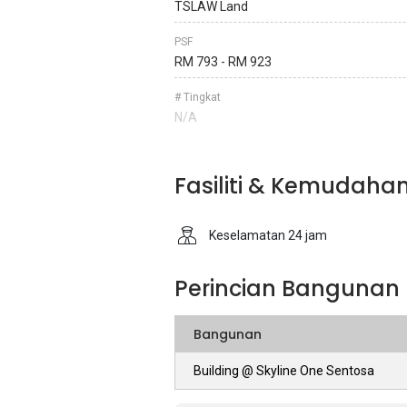
TSLAW Land
PSF
RM 793 - RM 923
# Tingkat
N/A
Fasiliti & Kemudaha
Keselamatan 24 jam
Perincian Bangunan
Bangunan
Building @ Skyline One Sentosa