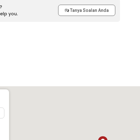
?
Tanya Soalan Anda
elp you.