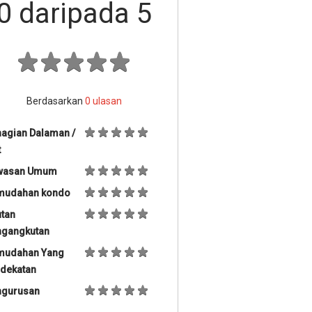
0
daripada 5
Berdasarkan
0
ulasan
agian Dalaman /
t
wasan Umum
mudahan kondo
tan
ngangkutan
mudahan Yang
dekatan
ngurusan