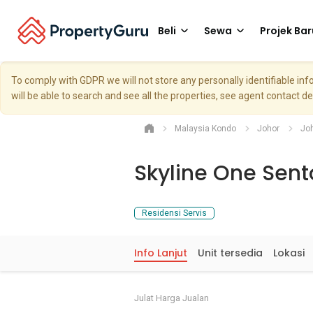
Beli
Sewa
Projek Bar
To comply with GDPR we will not store any personally identifiable i
will be able to search and see all the properties, see agent contact d
Malaysia Kondo
Johor
Jo
Skyline One Sent
Residensi Servis
Info Lanjut
Unit tersedia
Lokasi
Julat Harga Jualan