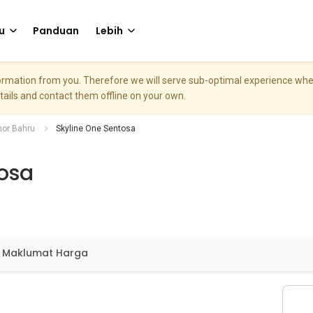
u
Panduan
Lebih
nformation from you. Therefore we will serve sub-optimal experience w
etails and contact them offline on your own.
hor Bahru
Skyline One Sentosa
osa
Maklumat Harga