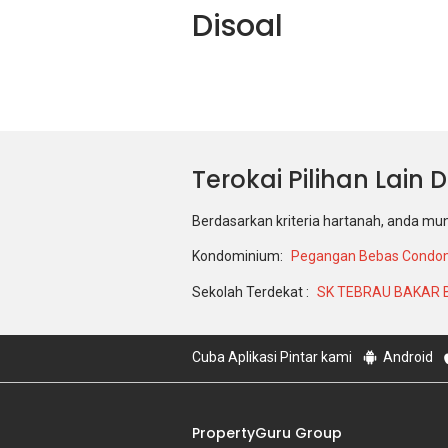
Disoal
Terokai Pilihan Lain
Berdasarkan kriteria hartanah, anda mu
Kondominium:
Pegangan Bebas Condo
Sekolah Terdekat :
SK TEBRAU BAKAR 
Cuba Aplikasi Pintar kami
Android
PropertyGuru Group