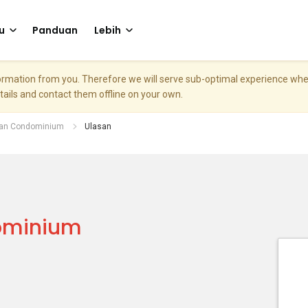
u
Panduan
Lebih
nformation from you. Therefore we will serve sub-optimal experience w
etails and contact them offline on your own.
pian Condominium
Ulasan
ominium