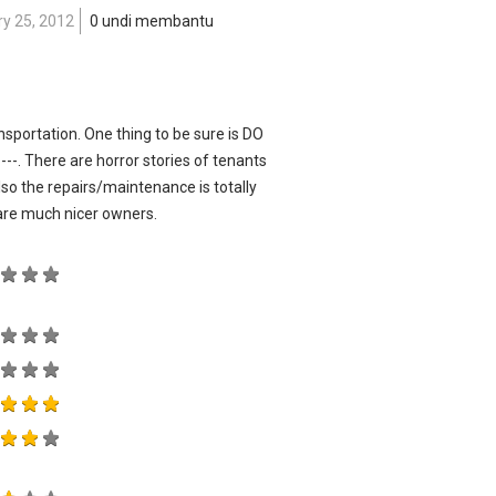
ry 25, 2012
0 undi membantu
ansportation. One thing to be sure is DO
--. There are horror stories of tenants
Also the repairs/maintenance is totally
are much nicer owners.