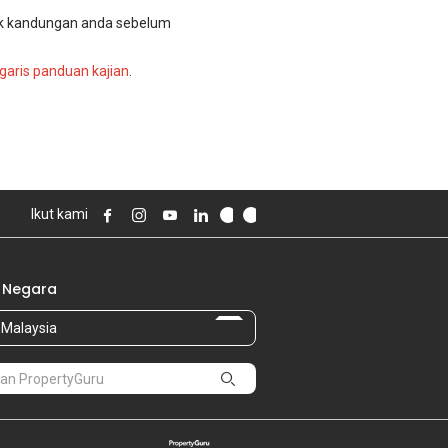
k kandungan anda sebelum
garis panduan kajian
.
Ikut kami
 Negara
Malaysia