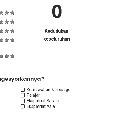
0
Kedudukan
keseluruhan
ngesyorkannya?
Kemewahan & Prestige
Pelajar
Ekspatriat Barat
a
Ekspatriat Asia