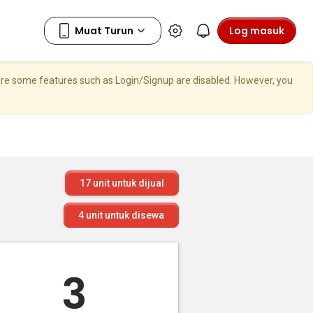
Log masuk
here some features such as Login/Signup are disabled. However, you
17
unit untuk dijual
4
unit untuk disewa
3