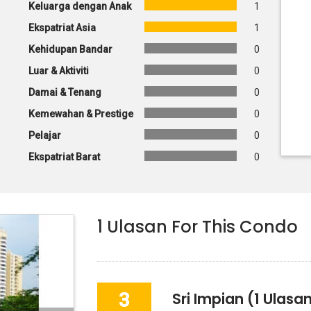
Keluarga dengan Anak
1
Ekspatriat Asia
1
Kehidupan Bandar
0
Luar & Aktiviti
0
Damai & Tenang
0
Kemewahan & Prestige
0
Pelajar
0
Ekspatriat Barat
0
1
Ulasan For This Condo
3
Sri Impian
(1 Ulasan