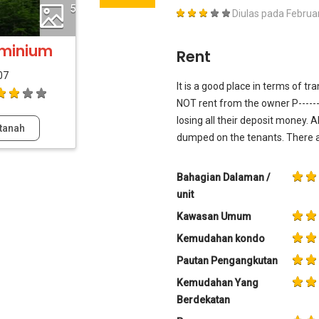
5
Diulas pada
Februa
ominium
Rent
07
It is a good place in terms of tr
NOT rent from the owner P-------
losing all their deposit money. 
tanah
dumped on the tenants. There 
Bahagian Dalaman /
unit
Kawasan Umum
Kemudahan kondo
Pautan Pengangkutan
Kemudahan Yang
Berdekatan