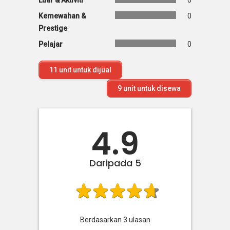
Luar & Aktiviti
0
Kemewahan &
0
Prestige
Pelajar
0
11
unit untuk dijual
9
unit untuk disewa
4.9
Daripada 5
Berdasarkan
3
ulasan