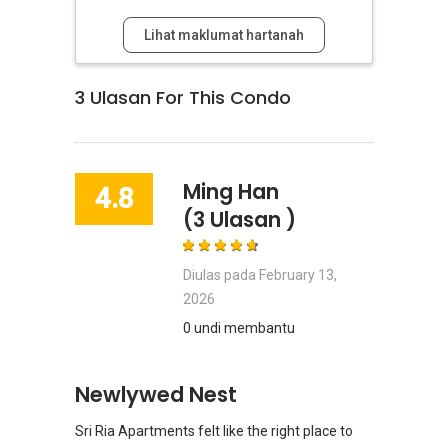
Lihat maklumat hartanah
3
Ulasan For This Condo
Ming Han
4.8
(3 Ulasan )
Diulas pada
February 13,
2026
0 undi membantu
Newlywed Nest
Sri Ria Apartments felt like the right place to