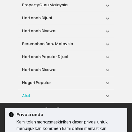
PropertyGuru Malaysia
Hartanah Dijual
Hartanah Disewa
Perumahan Baru Malaysia
Hartanah Popular Dijual
Hartanah Disewa
Negeri Popular
Alat
Dasar Penggunaan
Privasi anda
Syarat Perkhidmatan
Dasar Privasi
Kami telah mengemaskinikan dasar privasi untuk
Syarat Pembelian
menunjukkan komitmen kami dalam memastikan
© 2026 PropertyGuru International (Malaysia)