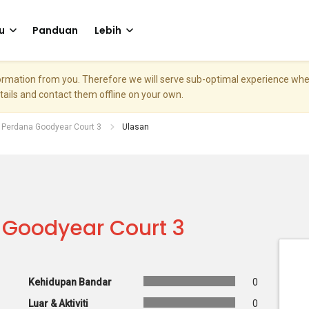
u
Panduan
Lebih
nformation from you. Therefore we will serve sub-optimal experience w
etails and contact them offline on your own.
 Perdana Goodyear Court 3
Ulasan
Goodyear Court 3
Kehidupan Bandar
0
Luar & Aktiviti
0