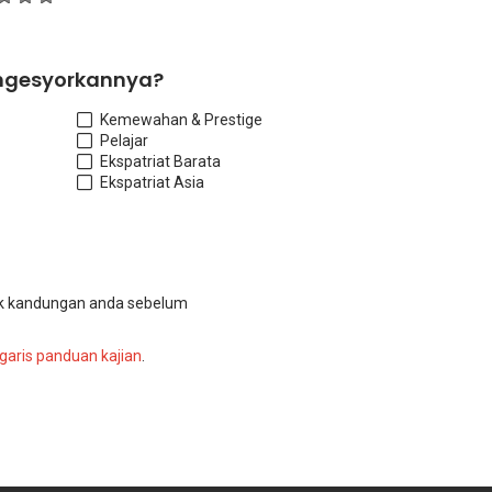
ngesyorkannya?
Kemewahan & Prestige
Pelajar
Ekspatriat Barat
a
Ekspatriat Asia
k kandungan anda sebelum
garis panduan kajian
.