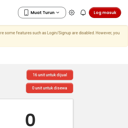
Log masuk
here some features such as Login/Signup are disabled. However, you
16
unit untuk dijual
0
unit untuk disewa
0