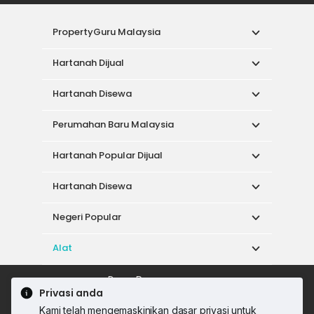
PropertyGuru Malaysia
Hartanah Dijual
Hartanah Disewa
Perumahan Baru Malaysia
Hartanah Popular Dijual
Hartanah Disewa
Negeri Popular
Alat
Dasar Penggunaan
Privasi anda
Syarat Perkhidmatan
Dasar Privasi
Kami telah mengemaskinikan dasar privasi untuk
Syarat Pembelian