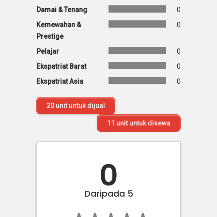
Damai & Tenang
0
Kemewahan &
0
Prestige
Pelajar
0
Ekspatriat Barat
0
Ekspatriat Asia
0
20
unit untuk dijual
11
unit untuk disewa
0
Daripada 5