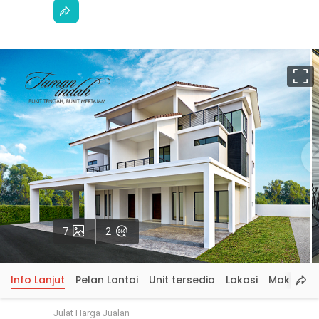
S
p
Gambar
Lawatan
7
2
Maya
Info Lanjut
Pelan Lantai
Unit tersedia
Lokasi
Maklumat
Julat Harga Jualan