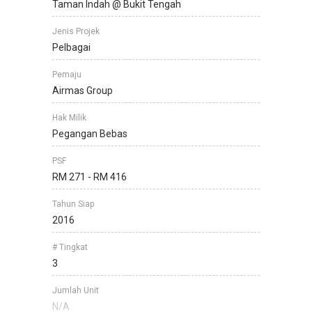
Taman Indah @ Bukit Tengah
Jenis Projek
Pelbagai
Pemaju
Airmas Group
Hak Milik
Pegangan Bebas
PSF
RM 271 - RM 416
Tahun Siap
2016
# Tingkat
3
Jumlah Unit
N/A