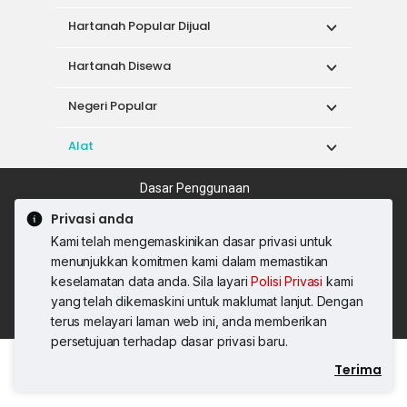
Hartanah Popular Dijual
Hartanah Disewa
Negeri Popular
Alat
Dasar Penggunaan
Syarat Perkhidmatan
Dasar Privasi
Privasi anda
Syarat Pembelian
Kami telah mengemaskinikan dasar privasi untuk
© 2026 PropertyGuru International (Malaysia)
menunjukkan komitmen kami dalam memastikan
Sdn. Bhd.
keselamatan data anda. Sila layari
Polisi Privasi
kami
201001036744 (920667-W) Semua hak
yang telah dikemaskini untuk maklumat lanjut. Dengan
terpelihara
terus melayari laman web ini, anda memberikan
persetujuan terhadap dasar privasi baru.
Terima