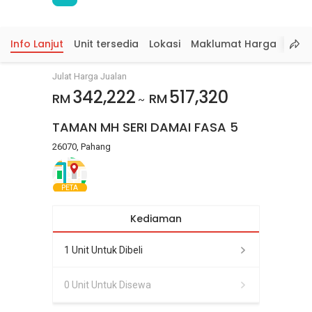
Info Lanjut
Unit tersedia
Lokasi
Maklumat Harga
Julat Harga Jualan
342,222
517,320
RM
RM
~
TAMAN MH SERI DAMAI FASA 5
26070, Pahang
PETA
Kediaman
1 Unit Untuk Dibeli
0 Unit Untuk Disewa