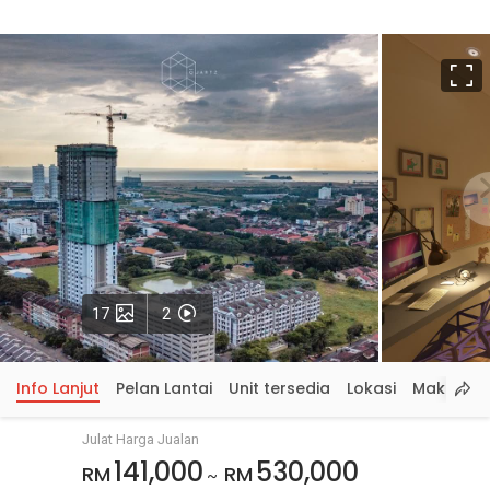
S
p
Gambar
Video
17
2
Info Lanjut
Pelan Lantai
Unit tersedia
Lokasi
Maklumat
Julat Harga Jualan
141,000
530,000
RM
RM
~