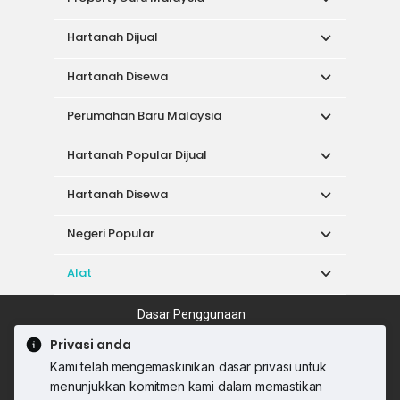
Hartanah Dijual
Hartanah Disewa
Perumahan Baru Malaysia
Hartanah Popular Dijual
Hartanah Disewa
Negeri Popular
Alat
Dasar Penggunaan
Syarat Perkhidmatan
Dasar Privasi
Privasi anda
Syarat Pembelian
Kami telah mengemaskinikan dasar privasi untuk
© 2026 PropertyGuru International (Malaysia)
menunjukkan komitmen kami dalam memastikan
Sdn. Bhd.