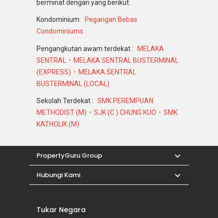
berminat dengan yang berikut:
Kondominium:
Pegangan Bebas
Condominiums
Pengangkutan awam terdekat :
MELAKA
SENTRAL
MELAKA SENTRAL BUSTERMINAL
(EXPRESS)
MELAKA SENTRAL
BUSTERMINAL (LOCAL)
Sekolah Terdekat :
SMK PEREMPUAN
METHODIST (M)
SJK (C ) CHUNG KUO
SMK
KATHOLIK (M)
PropertyGuru Group
Hubungi Kami
Tukar Negara