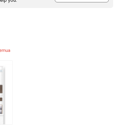
elp you.
semua