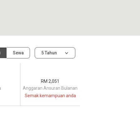
i
Sewa
5 Tahun
RM 2,051
a
Anggaran Ansuran Bulanan
Semak kemampuan anda