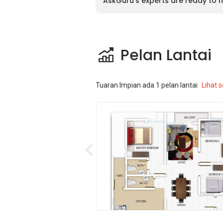
AskGuru’s experts are ready to h
Pelan Lantai
Tuaran Impian
ada
1
pelan lantai
Lihat 