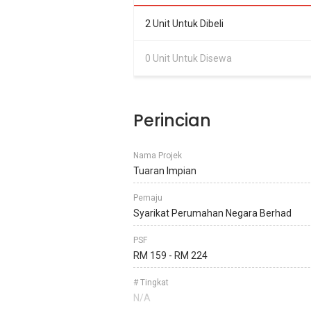
2 Unit Untuk Dibeli
0 Unit Untuk Disewa
Perincian
Nama Projek
Tuaran Impian
Pemaju
Syarikat Perumahan Negara Berhad
PSF
RM 159 - RM 224
# Tingkat
N/A