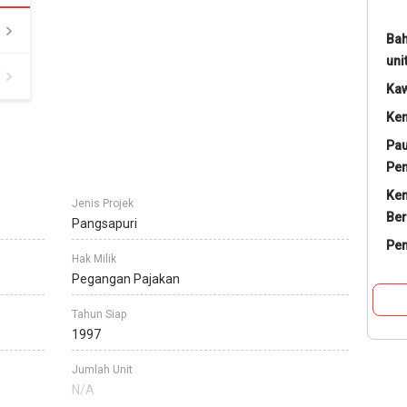
Bah
uni
Ka
Ke
Pau
Pe
Ke
Jenis Projek
Ber
Pangsapuri
Pe
Hak Milik
Pegangan Pajakan
Tahun Siap
1997
Jumlah Unit
N/A