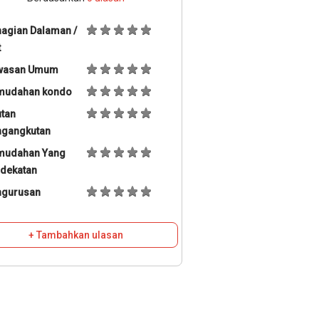
agian Dalaman /
t
wasan Umum
mudahan kondo
tan
ngangkutan
mudahan Yang
dekatan
ngurusan
+ Tambahkan ulasan