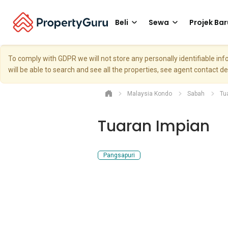
Beli
Sewa
Projek Bar
To comply with GDPR we will not store any personally identifiable i
will be able to search and see all the properties, see agent contact d
Malaysia Kondo
Sabah
Tu
Tuaran Impian
Pangsapuri