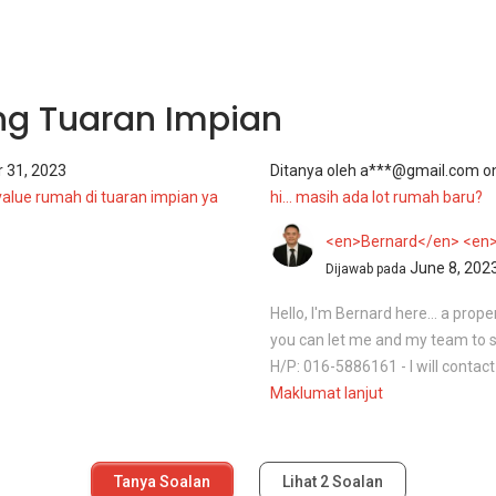
ng Tuaran Impian
 31, 2023
Ditanya oleh
a***@gmail.com
o
value rumah di tuaran impian ya
hi... masih ada lot rumah baru?
<en>Bernard</en> <en
June 8, 202
Dijawab pada
Hello, I'm Bernard here... a proper
you can let me and my team to 
H/P: 016-5886161 - I will contact
Maklumat lanjut
Tanya Soalan
Lihat
2
Soalan