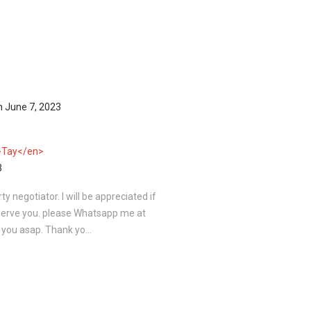
n
June 7, 2023
>Tay</en>
3
ty negotiator. I will be appreciated if
serve you. please Whatsapp me at
 you asap. Thank yo...