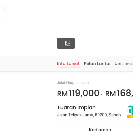
Gambar
1
Info Lanjut
Pelan Lantai
Unit ter
Julat Harga Jualan
119,000
168
RM
RM
~
Tuaran Impian
Jalan Telipok Lama, 89200, Sabah
P
Kediaman