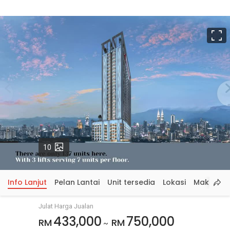
S
p
Gambar
10
Info Lanjut
Pelan Lantai
Unit tersedia
Lokasi
Maklumat
Julat Harga Jualan
433,000
750,000
RM
RM
~