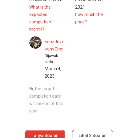
What is the
2021
expected
how much the
completion
price?
month?
<en>Jezmine</en>
<en>Cheah</en>
Dijawab
pada
March 4,
2023
Hi, the target
completion date
will be end of this
year.
Tanya Soalan
Lihat
2
Soalan