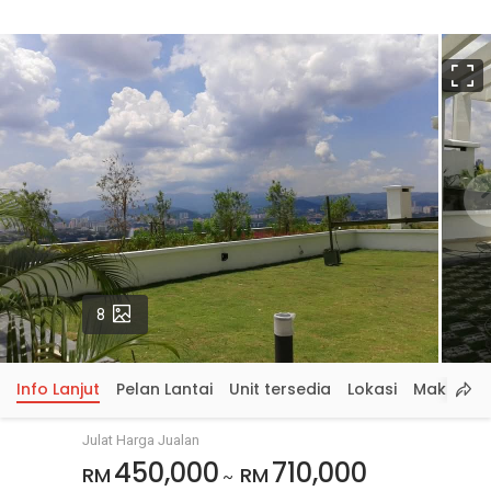
S
p
Gambar
8
Info Lanjut
Pelan Lantai
Unit tersedia
Lokasi
Maklumat
Julat Harga Jualan
450,000
710,000
RM
RM
~