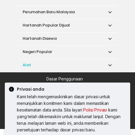
Perumahan Baru Malaysia
Hartanah Popular Dijual
Hartanah Disewa
Negeri Popular
Alat
Dasar Penggunaan
Syarat Perkhidmatan
Dasar Privasi
Privasi anda
Syarat Pembelian
Kami telah mengemaskinikan dasar privasi untuk
© 2026 PropertyGuru International (Malaysia)
menunjukkan komitmen kami dalam memastikan
Sdn. Bhd.
keselamatan data anda. Sila layari
Polisi Privasi
kami
201001036744 (920667-W) Semua hak
yang telah dikemaskini untuk maklumat lanjut. Dengan
terpelihara
terus melayari laman web ini, anda memberikan
persetujuan terhadap dasar privasi baru.