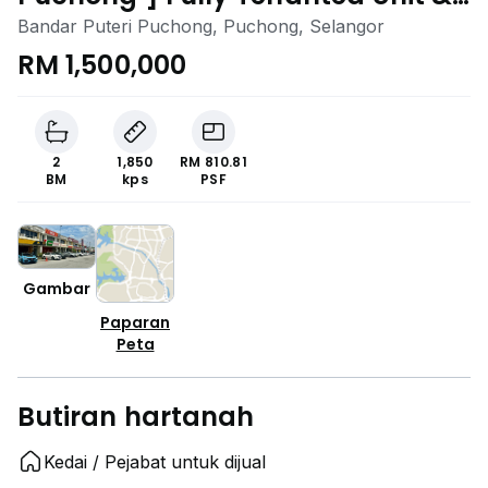
Potential ROI 4%++
Bandar Puteri Puchong, Puchong, Selangor
RM 1,500,000
2
1,850
RM 810.81
BM
kps
PSF
Gambar
Paparan
Peta
Butiran hartanah
Kedai / Pejabat untuk dijual