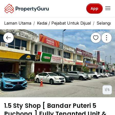
App
Laman Utama
Kedai / Pejabat Untuk Dijual
Selangor
1/5
1.5 Sty Shop [ Bandar Puteri 5
Puchong ] Fully Tenanted Unit &