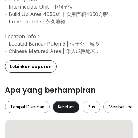
- Intermediate Unit | 中间单位
- Build Up Area 4950sf ｜实用面积4950方呎
- Freehold Title | 永久地契
Location Info :
- Located Bandar Puteri 5 | 位于公主城 5
- Chinese Matured Area | 华人成熟地区
Asking Price RM3.3mil Only
Lebihkan paparan
价格只需要马币330万而已
Photo for illustration purposes only ~
Apa yang berhampiran
照片仅供参考而已 ~
Tempat Disimpan
Keretapi
Bus
Membeli-bela
Contact me for viewing :
请联系安排看店 :
Terry Thean
OI6
Tempat Disimpan
Keretapi
Bus
Membeli-be