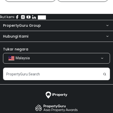
Ikut kami
PropertyGuru Group
Hubungi Kami
Tentang kita
Bilik Berita
Produk kami
Tukar negara
Malaysia
Kongsi Maklum Balas
Kerjaya