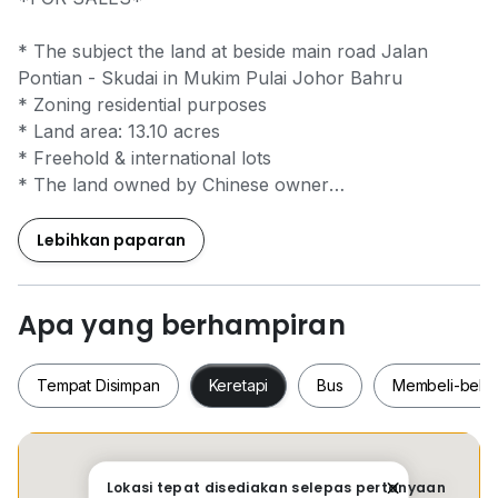
* The subject the land at beside main road Jalan
Pontian - Skudai in Mukim Pulai Johor Bahru
* Zoning residential purposes
* Land area: 13.10 acres
* Freehold & international lots
* The land owned by Chinese owner
* Agricultural title with 2 title deeds
* 20 KM to Senai International Airport & Tuas
Lebihkan paparan
Checkpoint 31 KM
* Pls kindly contact Sam Ong at 60.111.4985488 for
Apa yang berhampiran
more information
* Thank you so much
Tempat Disimpan
Keretapi
Bus
Membeli-bela
Tempat Disimpan
Keretapi
Bus
Membeli-be
Lokasi tepat disediakan selepas pertanyaan