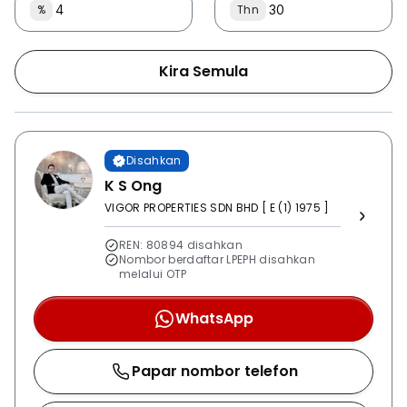
%
Thn
Kira Semula
Disahkan
K S Ong
VIGOR PROPERTIES SDN BHD [ E (1) 1975 ]
REN: 80894 disahkan
Nombor berdaftar LPEPH disahkan
melalui OTP
WhatsApp
Papar nombor telefon