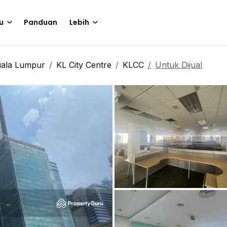
u
Panduan
Lebih
ala Lumpur
KL City Centre
KLCC
Untuk Dijual