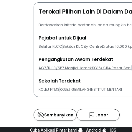
Terokai Pilihan Lain Di Dalam D
Berdasarkan kriteria hartanah, anda mungkin b
Pejabat untuk Dijual
Sekitar KLCC
Sekitar KL City Centre
Diatas 10,000 k
Pengangkutan Awam Terdekat
AG7/KJ13/SP7 Masjid Jamek
KG16/KJ14 Pasar Seni
Sekolah Terdekat
KOLEJ FTMS
KOLEJ GEMILANG
INSTITUT MENTARI
Sembunyikan
Lapor
Cuba Aplikasi Pintar kami
Android
IOS