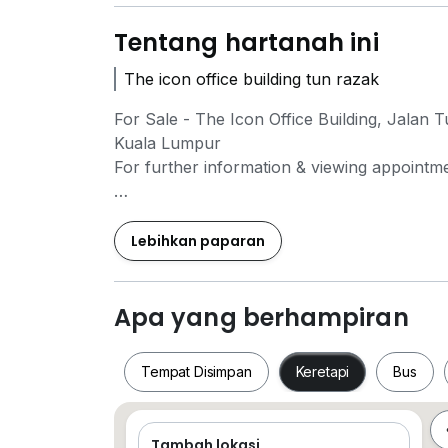
Tentang hartanah ini
The icon office building tun razak
For Sale - The Icon Office Building, Jalan
Kuala Lumpur
For further information & viewing appointmen
Teammy Lee
0*****
Lebihkan paparan
- 20 Storey Grade A Office Building
- Consisting 2 wings - East & West
Apa yang berhampiran
- The first office building in Malaysia to 
- Carparks - 4 level basement & 3 level elev
Tempat Disimpan
Keretapi
Bus
- Retail spaces in ground floor, mezzanine & 
- Excellent connectivity - 10mins to TRX, 1
Sentral, Ampang Park LRT station & KLCC 
Tambah lokasi
Tempat Disimpan
Keretapi
Bus