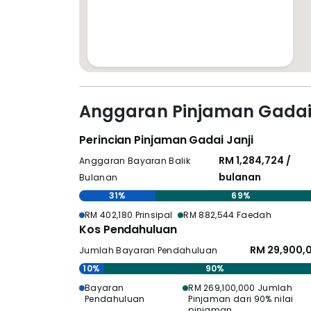
Anggaran Pinjaman Gadai 
Perincian Pinjaman Gadai Janji
RM 1,284,724 /
Anggaran Bayaran Balik
bulanan
Bulanan
31%
69%
RM 402,180 Prinsipal
RM 882,544 Faedah
Kos Pendahuluan
RM 29,900,
Jumlah Bayaran Pendahuluan
10%
90%
Bayaran
RM 269,100,000 Jumlah
Pendahuluan
Pinjaman dari 90% nilai
pinjaman