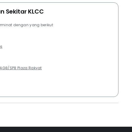
an Sekitar KLCC
erminat dengan yang berikut
ps
AG8/SP8 Plaza Rakyat