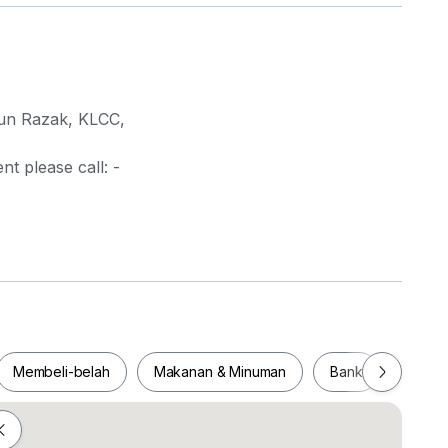
 Tun Razak, KLCC,
t please call: -
be accorded the stringent CONQUAS award
ated with total 605 bays
Membeli-belah
Makanan & Minuman
Bank
Pejab
level 5; 15 levels of office spaces
5mins to KL
MRT station
Membeli-belah
Makanan & Minuman
Bank
Pej