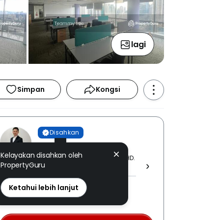
lagi
Simpan
Kongsi
Disahkan
Teammy Lee
Kelayakan disahkan oleh
ORIENTAL REAL ESTATE SDN. BHD.
PropertyGuru
[ E (1) 1503 ]
REN: 14725 disahkan
Ketahui lebih lanjut
Nombor berdaftar LPEPH
disahkan melalui OTP