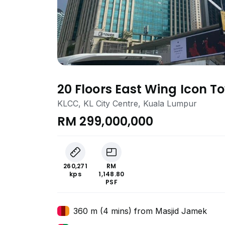
20 Floors East Wing Icon T
KLCC TRX 118
KLCC, KL City Centre, Kuala Lumpur
RM 299,000,000
260,271
RM
kps
1,148.80
PSF
360 m (4 mins) from Masjid Jamek