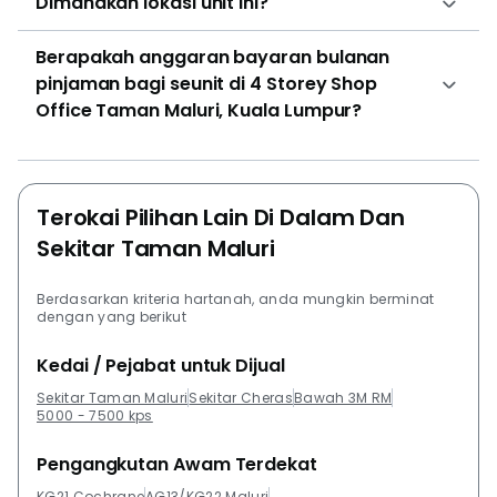
Dimanakah lokasi unit ini?
Berapakah anggaran bayaran bulanan
pinjaman bagi seunit di 4 Storey Shop
Office Taman Maluri, Kuala Lumpur?
Terokai Pilihan Lain Di Dalam Dan
Sekitar Taman Maluri
Berdasarkan kriteria hartanah, anda mungkin berminat
dengan yang berikut
Kedai / Pejabat untuk Dijual
Sekitar Taman Maluri
Sekitar Cheras
Bawah 3M RM
5000 - 7500 kps
Pengangkutan Awam Terdekat
KG21 Cochrane
AG13/KG22 Maluri