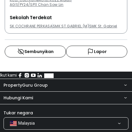
AG11/PY24/SP11 Chan Sow Lin
Sekolah Terdekat
SK COCHRANE PERKASA
SMK ST.GABRIEL (M)
SMK St. Gabriel
Sembunyikan
Lapor
Ikut kami
PropertyGuru Group
Hubungi Kami
Tentang kita
Bilik Berita
Produk kami
Tukar negara
Malaysia
Kongsi Maklum Balas
Kerjaya