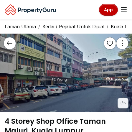
App
Laman Utama
Kedai / Pejabat Untuk Dijual
Kuala Lu
1/5
4 Storey Shop Office Taman
Maluri, Kuala Lumpur