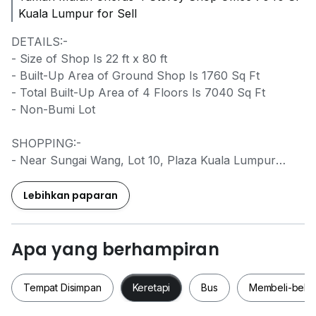
Kuala Lumpur for Sell
DETAILS:-
- Size of Shop Is 22 ft x 80 ft
- Built-Up Area of Ground Shop Is 1760 Sq Ft
- Total Built-Up Area of 4 Floors Is 7040 Sq Ft
- Non-Bumi Lot
SHOPPING:-
- Near Sungai Wang, Lot 10, Plaza Kuala Lumpur
Shopping Malls
Lebihkan paparan
HEALTHCARE:-
- Near Hospital Besar Kuala Lumpur ( General
Hospital Kuala Lumpur )
Apa yang berhampiran
- Near Ampang Puteri & Gleneagle Hospital
Tempat Disimpan
Keretapi
Bus
Membeli-bela
ACCESSIBILITIES:-
- Easy Access to Jalan Cheras, Jalan Loke Yew &