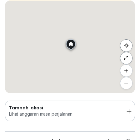
Jalan Tun Razak
Tempat Disimpan
Keretapi
Bus
Membeli-be
** Also Assist Other Owners to Sell or Rent Out Their
Properties
Sembunyi senarai
Tambah lokasi
Lihat anggaran masa perjalanan
Tambah lokasi
Lihat anggaran masa perjalanan