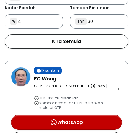
Kadar Faedah
Tempoh Pinjaman
%
Thn
Kira Semula
Disahkan
FC Wong
GT NELSON REALTY SDN BHD [ E (1) 1836 ]
REN: 43526 disahkan
Nombor berdaftar LPEPH disahkan
melalui OTP
WhatsApp