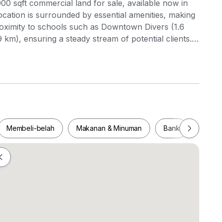
000 sqft commercial land for sale, available now in
cation is surrounded by essential amenities, making
proximity to schools such as Downtown Divers (1.6
m), ensuring a steady stream of potential clients.
and Soon Huat Mini Market (1.4 km) are just a short
 (1.9 km) offers a variety of retail options,
accessibility and a vibrant community, this property
blish or expand their business. Don't miss out on this
ial space in a rapidly developing area. Act now and
Membeli-belah
Makanan & Minuman
Bank
Pejab
Membeli-belah
Makanan & Minuman
Bank
Pej