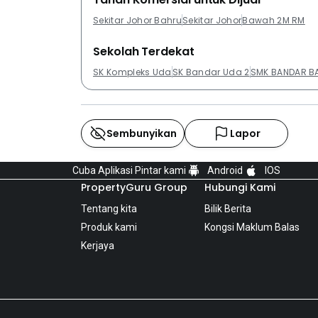
Sekitar Johor Bahru
Sekitar Johor
Bawah 2M RM
Sekolah Terdekat
SK Kompleks Uda
SK Bandar Uda 2
SMK BANDAR B
Sembunyikan
Lapor
Cuba Aplikasi Pintar kami
Android
IOS
PropertyGuru Group
Hubungi Kami
Tentang kita
Bilik Berita
Produk kami
Kongsi Maklum Balas
Kerjaya