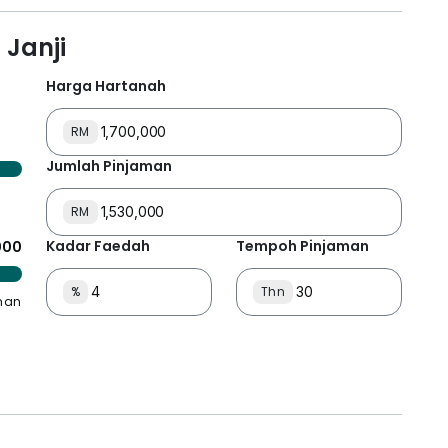
Janji
Harga Hartanah
RM
Jumlah Pinjaman
RM
Kadar Faedah
Tempoh Pinjaman
000
%
Thn
man