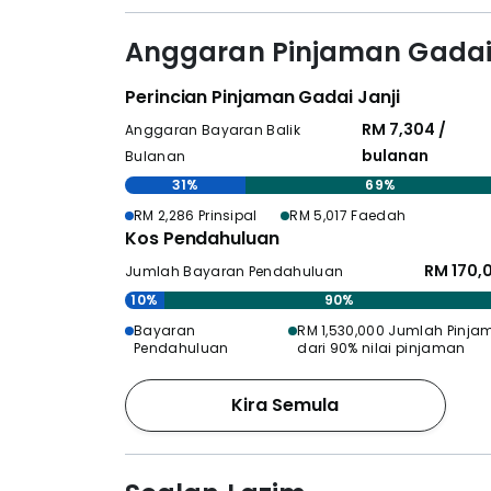
Anggaran Pinjaman Gadai 
Perincian Pinjaman Gadai Janji
RM 7,304 /
Anggaran Bayaran Balik
bulanan
Bulanan
31%
69%
RM 2,286 Prinsipal
RM 5,017 Faedah
Kos Pendahuluan
RM 170,
Jumlah Bayaran Pendahuluan
10%
90%
Bayaran
RM 1,530,000 Jumlah Pinja
Pendahuluan
dari 90% nilai pinjaman
Kira Semula