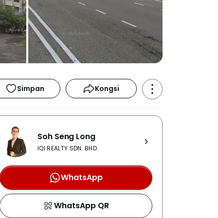
Simpan
Kongsi
Soh Seng Long
IQI REALTY SDN. BHD.
WhatsApp
WhatsApp QR