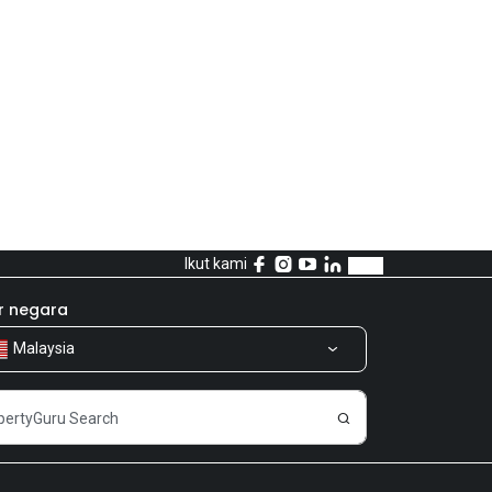
Ikut kami
r negara
Malaysia