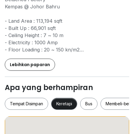
Kempas @ Johor Bahru
- Land Area : 113,194 sqft
- Built Up : 66,901 sqft
- Ceiling Height : 7 ~ 10 m
- Electricity : 1000 Amp
- Floor Loading : 20 ~ 150 kn/m2
- Dock leveler
Lebihkan paparan
Selling Price : RM 20 mil
Call Mr Tan
Apa yang berhampiran
0*****
/
0*****
For Viewing
Arrangement
Tempat Disimpan
Keretapi
Bus
Membeli-bela
Tempat Disimpan
Keretapi
Bus
Membeli-be