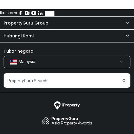
Ikut kami
PropertyGuru Group
Hubungi Kami
Tentang kita
Bilik Berita
Produk kami
Tukar negara
Malaysia
Kongsi Maklum Balas
Kerjaya