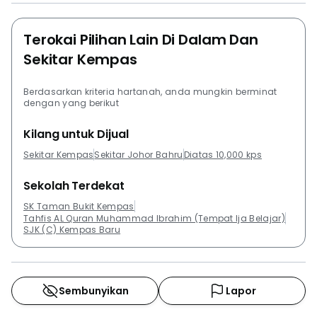
Terokai Pilihan Lain Di Dalam Dan
Sekitar Kempas
Berdasarkan kriteria hartanah, anda mungkin berminat
dengan yang berikut
Kilang untuk Dijual
Sekitar Kempas
Sekitar Johor Bahru
Diatas 10,000 kps
Sekolah Terdekat
SK Taman Bukit Kempas
Tahfis AL Quran Muhammad Ibrahim (Tempat Ija Belajar)
SJK (C) Kempas Baru
Sembunyikan
Lapor