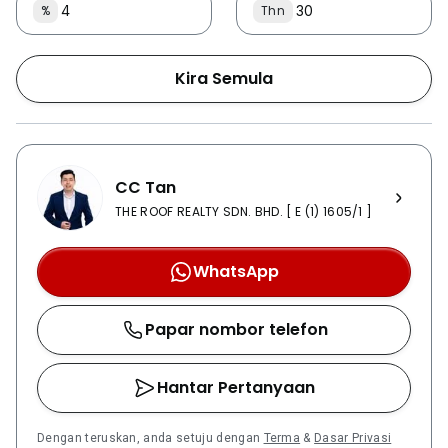
%
Thn
Kira Semula
CC Tan
THE ROOF REALTY SDN. BHD. [ E (1) 1605/1 ]
WhatsApp
Papar nombor telefon
Hantar Pertanyaan
Dengan teruskan, anda setuju dengan
Terma
&
Dasar Privasi