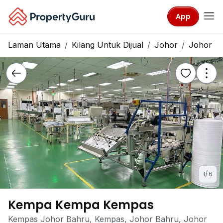
App
Laman Utama
Kilang Untuk Dijual
Johor
Johor B
1/6
Kempa Kempa Kempas
Kempas Johor Bahru, Kempas, Johor Bahru, Johor