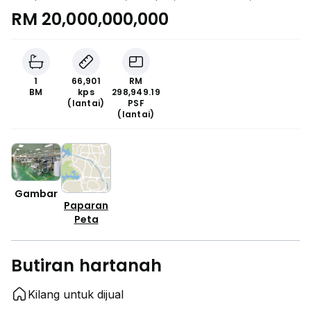
RM 20,000,000,000
1
66,901
RM
BM
kps
298,949.19
(lantai)
PSF
(lantai)
Gambar
Paparan
Peta
Butiran hartanah
Kilang untuk dijual