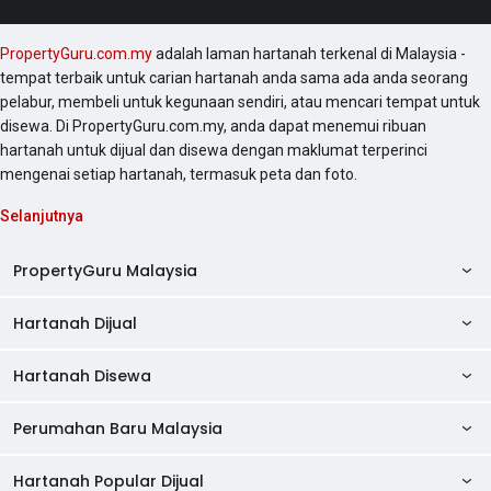
PropertyGuru.com.my
adalah laman hartanah terkenal di Malaysia -
tempat terbaik untuk carian hartanah anda sama ada anda seorang
pelabur, membeli untuk kegunaan sendiri, atau mencari tempat untuk
disewa. Di PropertyGuru.com.my, anda dapat menemui ribuan
hartanah untuk dijual dan disewa dengan maklumat terperinci
mengenai setiap hartanah, termasuk peta dan foto.
Selanjutnya
PropertyGuru Malaysia
Hartanah Dijual
AskGuru
Panduan Hartanah
Hartanah Disewa
Kondo Dijual
Ulasan Projek
Pangsapuri Dijual
Perumahan Baru Malaysia
Kondo Disewa
Direktori Kondo
Rumah Teres Dijual
Pangsapuri Disewa
Hartanah Popular Dijual
Perumahan Baru di Johor
Direktori Ejen