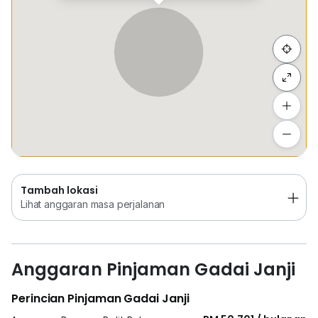
地理位置优越，交通便利
Selling Price: RM11.8 Million
Rental: RM59,400
Sembunyi senarai
High potential industrial asset with strong capital
appreciation
Tambah lokasi
稀有大面积独立厂房，投资与自用兼具价值
Lihat anggaran masa perjalanan
⸻
Tambah lokasi
Contact / 联系方式
Lihat anggaran masa perjalanan
Kristopher Lee
REN 18133
Tel / WhatsApp:
0*****
Anggaran Pinjaman Gadai Janji
Perincian Pinjaman Gadai Janji