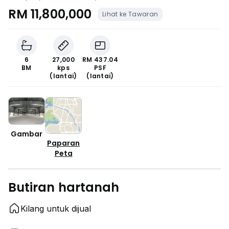
RM 11,800,000
Lihat ke Tawaran
6
27,000
RM 437.04
BM
kps
PSF
(lantai)
(lantai)
Gambar
Paparan
Peta
Butiran hartanah
Kilang untuk dijual