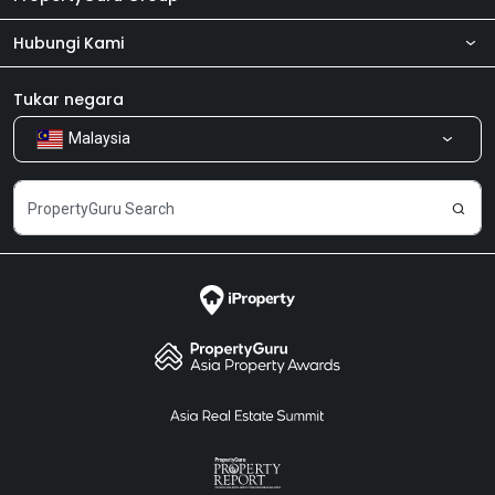
Hubungi Kami
Tentang kita
Bilik Berita
Produk kami
Tukar negara
Malaysia
Kongsi Maklum Balas
Kerjaya