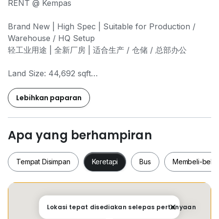
RENT @ Kempas
Brand New | High Spec | Suitable for Production /
Warehouse / HQ Setup
轻工业用途 | 全新厂房 | 适合生产 / 仓储 / 总部办公
Land Size: 44,692 sqft
Built-up: Approx. 27,000 sqft
Office: Approx. 7,000 sqft
Lebihkan paparan
Tenure: Freehold 永久地契
Ceiling Height: 9m（适合货架及大型机械）
Apa yang berhampiran
Power Supply: 200 Amps（适合工业用途）
Floor Loading: 10 kn/m²
Tempat Disimpan
Keretapi
Bus
Membeli-bela
附带 Mezzanine Office（办公室夹层）
Est. CCC: Aug 2026
Tempat Disimpan
Keretapi
Bus
Membeli-be
Lokasi tepat disediakan selepas pertanyaan
Strategic location with easy access to Pasir Gudang