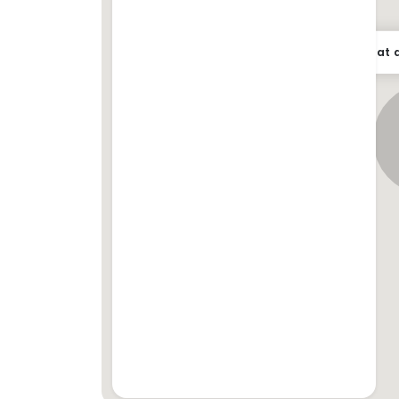
Shi Ting REN59150
010 - 765 * 8910
No Cobroke Unit 793
Lokasi tepat