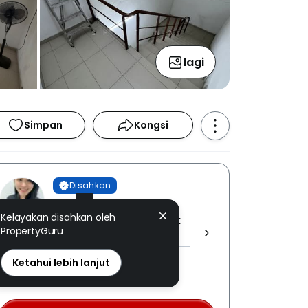
lagi
Simpan
Kongsi
Disahkan
Shi Ting
Kelayakan disahkan oleh
THE ROOF REALTY SDN. BHD. [ E
PropertyGuru
(1) 1605/4 ]
REN: 59150 disahkan
Ketahui lebih lanjut
Nombor berdaftar LPEPH
disahkan melalui OTP