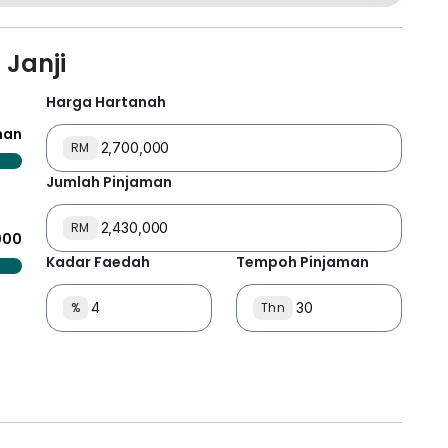
Janji
Harga Hartanah
anan
RM
Jumlah Pinjaman
RM
000
Kadar Faedah
Tempoh Pinjaman
%
Thn