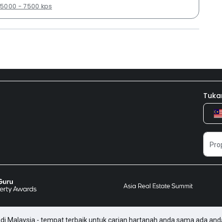
5000 - 7500 kps
Tuka
di Malaysia - tempat terbaik untuk carian hartanah anda sama ada and