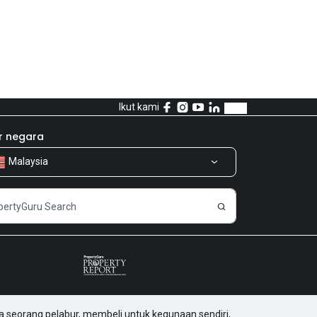
Ikut kami
r negara
Malaysia
a seorang pelabur, membeli untuk kegunaan sendiri,