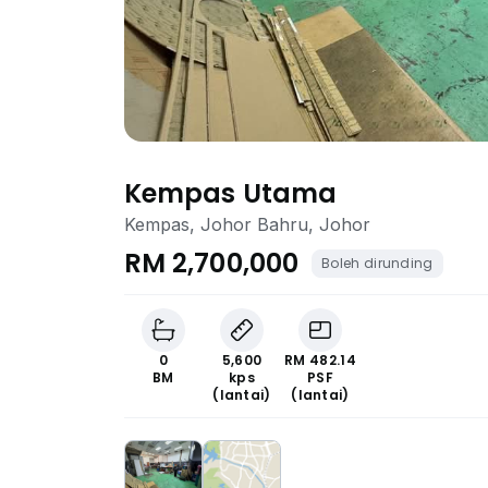
Kempas Utama
Kempas, Johor Bahru, Johor
RM 2,700,000
Boleh dirunding
0
5,600
RM 482.14
BM
kps
PSF
(lantai)
(lantai)