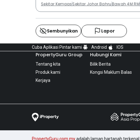
Sekitar Kempas
Sekitar Johor Bahru
Bawah 4M RM
Sembunyikan
Lapor
Cuba Aplikasi Pintar kami
Android
IOS
PropertyGuru Group
Hubungi Kami
Tentang kita
Bilik Berita
Produk kami
Kongsi Maklum Balas
Kerjaya
PropertyGuru.com.my
adalah laman hartanah terkenal 