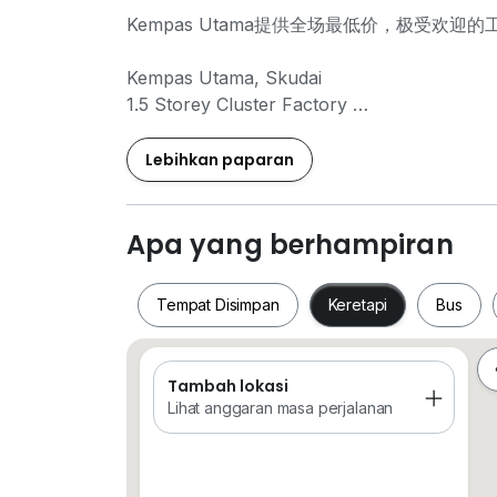
Kempas Utama提供全场最低价，极受欢
Kempas Utama, Skudai
1.5 Storey Cluster Factory
Land Size 60x135
Build up 5,600sqft
Lebihkan paparan
Ground Floor 4,400sqft
1st Floor 1,200sqft
Light Industry
Apa yang berhampiran
Power Supply 100amp
Ceiling Height 8 meter
Tempat Disimpan
Keretapi
Bus
Freehold
International Lot
Tenated with rental RM 7800(Tenancy Expi
Tambah lokasi
Tempat Disimpan
Keretapi
Bus
Lihat anggaran masa perjalanan
Selling Price RM 2.7mil nego
The Roof Realty M-Fighters