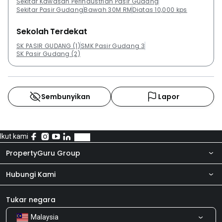
Sekitar Kawasan Perindustrian Pasir Gudang
Sekitar Pasir Gudang
Bawah 30M RM
Diatas 10,000 kps
Sekolah Terdekat
SK PASIR GUDANG (1)
SMK Pasir Gudang 3
SK Pasir Gudang (2)
Sembunyikan
Lapor
Ikut kami
PropertyGuru Group
Hubungi Kami
Tentang kita
Bilik Berita
Produk kami
Tukar negara
Malaysia
Kongsi Maklum Balas
Kerjaya