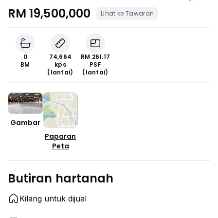
Pasir Gudang, Johor
RM 19,500,000
Lihat ke Tawaran
0
74,664
RM 261.17
BM
kps
PSF
(lantai)
(lantai)
Gambar
Paparan
Peta
Butiran hartanah
Kilang untuk dijual