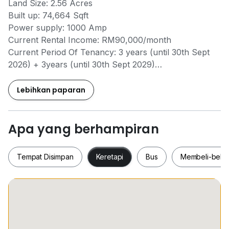
Land Size: 2.56 Acres
Built up: 74,664 Sqft
Power supply: 1000 Amp
Current Rental Income: RM90,000/month
Current Period Of Tenancy: 3 years (until 30th Sept
2026) + 3years (until 30th Sept 2029)
Tenure: Leasehold exp. year 07th Oct 2057
Selling Price: RM 19.5mil (ROI 6%)
Lebihkan paparan
Contact for viewing and more info. Thank you.
Aiden Tang 小陈 at
Apa yang berhampiran
0*****
Whatsapp me now at :
www.W*****
Tempat Disimpan
Keretapi
Bus
Membeli-bela
Tempat Disimpan
Keretapi
Bus
Membeli-be