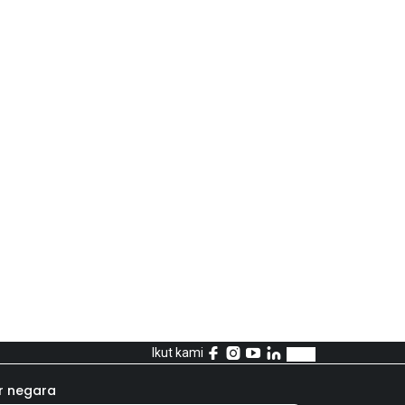
Ikut kami
r negara