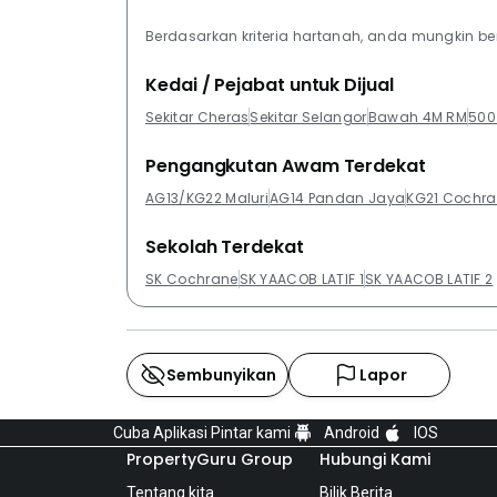
Berdasarkan kriteria hartanah, anda mungkin b
Kedai / Pejabat untuk Dijual
Sekitar Cheras
Sekitar Selangor
Bawah 4M RM
500
Pengangkutan Awam Terdekat
AG13/KG22 Maluri
AG14 Pandan Jaya
KG21 Cochr
Sekolah Terdekat
SK Cochrane
SK YAACOB LATIF 1
SK YAACOB LATIF 2
Sembunyikan
Lapor
Cuba Aplikasi Pintar kami
Android
IOS
PropertyGuru Group
Hubungi Kami
Tentang kita
Bilik Berita