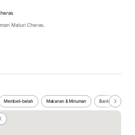
Cheras
aman Maluri Cheras.
Membeli-belah
Makanan & Minuman
Bank
Pejab
perties. 欢迎业主委托
Membeli-belah
Makanan & Minuman
Bank
Pej
y #Commercial #Shop #Office #Land