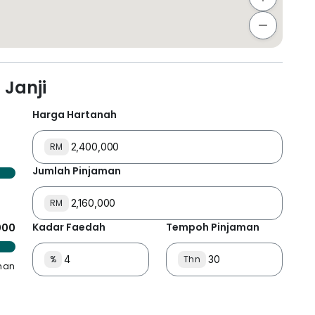
Janji
Harga Hartanah
RM
Jumlah Pinjaman
RM
Kadar Faedah
Tempoh Pinjaman
000
%
Thn
man