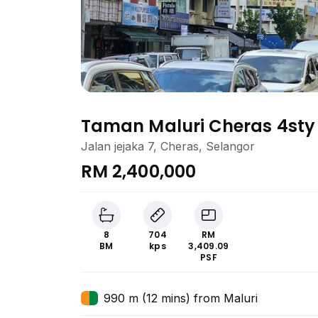
Taman Maluri Cheras 4sty 
Jalan jejaka 7, Cheras, Selangor
RM 2,400,000
8
704
RM
BM
kps
3,409.09
PSF
990 m (12 mins) from Maluri