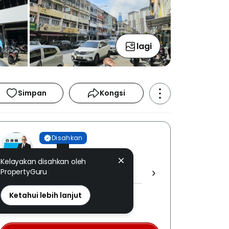
lagi
Simpan
Kongsi
Disahkan
Max Pek
Kelayakan disahkan oleh
FOCUS ESTATE AGENCY SDN.
PropertyGuru
BHD. [ E (1) 1751 ]
REN: 22791 disahkan
Ketahui lebih lanjut
Nombor berdaftar LPEPH
disahkan melalui OTP