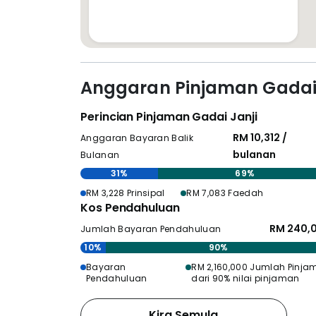
Anggaran Pinjaman Gadai 
Perincian Pinjaman Gadai Janji
RM 10,312 /
Anggaran Bayaran Balik
bulanan
Bulanan
31%
69%
RM 3,228 Prinsipal
RM 7,083 Faedah
Kos Pendahuluan
RM 240,
Jumlah Bayaran Pendahuluan
10%
90%
Bayaran
RM 2,160,000 Jumlah Pinja
Pendahuluan
dari 90% nilai pinjaman
Kira Semula