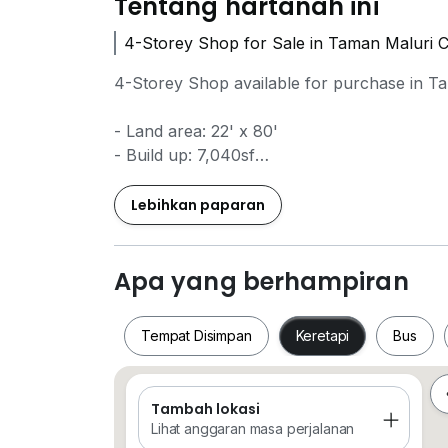
Tentang hartanah ini
4-Storey Shop for Sale in Taman Maluri 
4-Storey Shop available for purchase in T
- Land area: 22' x 80'
- Build up: 7,040sf
- Leasehold until 2076
- Sale Price: RM2.4Mil
Lebihkan paparan
First come, first served!
=============================
Apa yang berhampiran
Appointments for viewing are welcome.
=============================
Tempat Disimpan
Keretapi
Bus
Contact Max Pek at zero one two2170644
=============================
Owners are encouraged to list their pro
Tambah lokasi
Tempat Disimpan
Keretapi
Bus
Lihat anggaran masa perjalanan
#Factory #Warehouse #Industrial #Industr