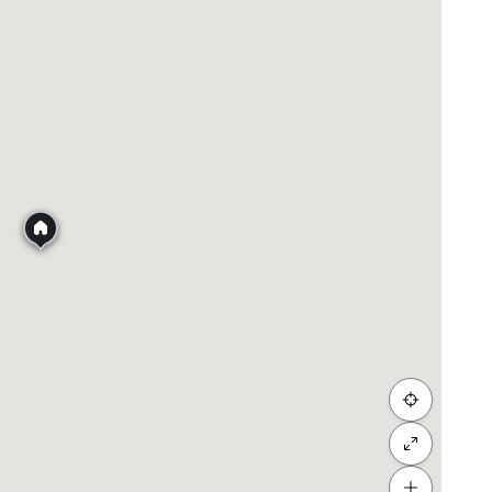
 #办公室 #地皮 #农业地 #TamanMaluriCheras