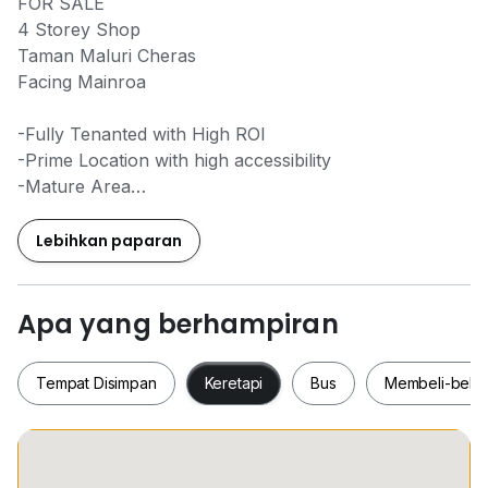
FOR SALE
4 Storey Shop
Taman Maluri Cheras
Facing Mainroa
-Fully Tenanted with High ROI
-Prime Location with high accessibility
-Mature Area
-Land Size : 1772SF (22X80)
-Build-up : 7040SF
Lebihkan paparan
Selling Price: RM2,650,000
Apa yang berhampiran
ERIC THAM
0*****
Tempat Disimpan
Keretapi
Bus
Membeli-bela
Tempat Disimpan
Keretapi
Bus
Membeli-be