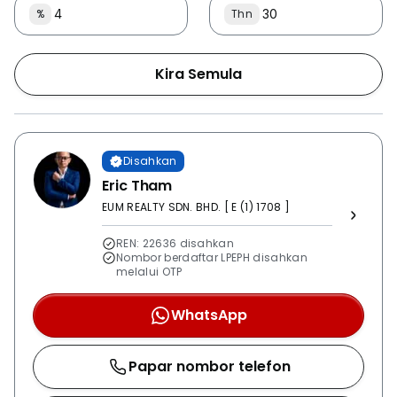
%
Thn
Kira Semula
Disahkan
Eric Tham
EUM REALTY SDN. BHD. [ E (1) 1708 ]
REN: 22636 disahkan
Nombor berdaftar LPEPH disahkan
melalui OTP
WhatsApp
Papar nombor telefon