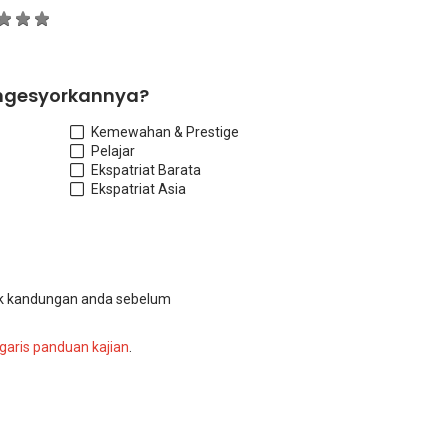
ngesyorkannya?
Kemewahan & Prestige
Pelajar
Ekspatriat Barat
a
Ekspatriat Asia
k kandungan anda sebelum
garis panduan kajian
.