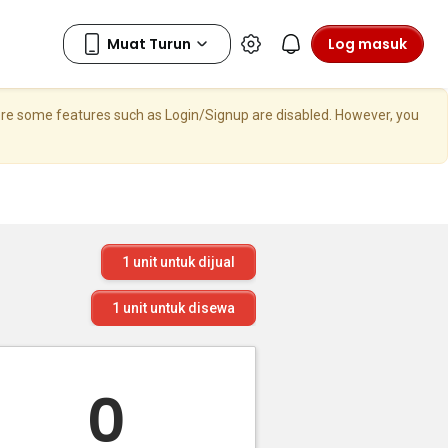
Log masuk
here some features such as Login/Signup are disabled. However, you
1
unit untuk dijual
1
unit untuk disewa
0