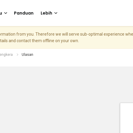
u
Panduan
Lebih
nformation from you. Therefore we will serve sub-optimal experience w
etails and contact them offline on your own.
Tengkera
Ulasan