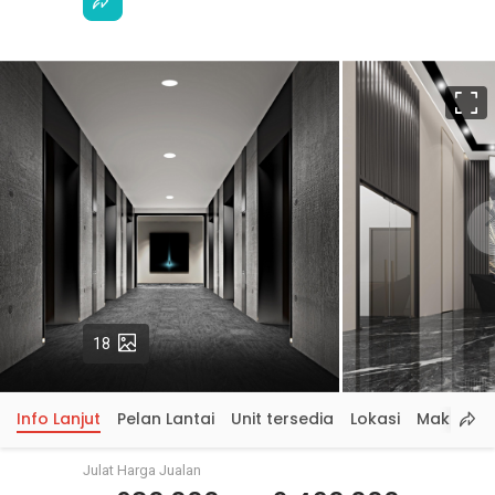
S
p
Gambar
18
Info Lanjut
Pelan Lantai
Unit tersedia
Lokasi
Maklumat
Julat Harga Jualan