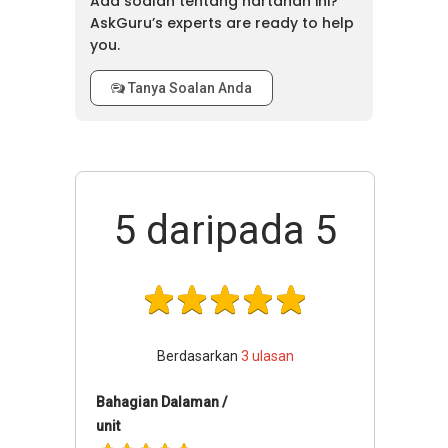
Ada soalan tentang hartanah ini?
AskGuru’s experts are ready to help
you.
Tanya Soalan Anda
5
daripada 5
Berdasarkan
3
ulasan
Bahagian Dalaman /
unit