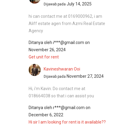
July 14, 2025
Dijawab pada
hi can contact me at 0169000962, i am
Aliff estate agen from Azmi Real Estate
Agency
Ditanya oleh
i***@gmail.com
on
November 26, 2024
Get unit for rent
Kavineshwaran Ooi
November 27, 2024
Dijawab pada
Hi, i'm Kavin. Do contact me at
018664038 so that i can assist you
Ditanya oleh
r***@gmail.com
on
December 6, 2022
Hi sir I am looking for rent is it available??