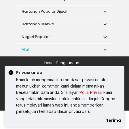
Hartanah Popular Dijual
Hartanah Disewa
Negeri Popular
Alat
Dasar Penggunaan
Syarat Perkhidmatan
Dasar Privasi
Privasi anda
Syarat Pembelian
Kami telah mengemaskinikan dasar privasi untuk
© 2026 PropertyGuru International (Malaysia)
menunjukkan komitmen kami dalam memastikan
Sdn. Bhd.
keselamatan data anda. Sila layari
Polisi Privasi
kami
201001036744 (920667-W) Semua hak
yang telah dikemaskini untuk maklumat lanjut. Dengan
terpelihara
terus melayari laman web ini, anda memberikan
persetujuan terhadap dasar privasi baru.
Terima