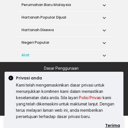
Perumahan Baru Malaysia
Hartanah Popular Dijual
Hartanah Disewa
Negeri Popular
Alat
Dasar Penggunaan
Syarat Perkhidmatan
Dasar Privasi
Privasi anda
Syarat Pembelian
Kami telah mengemaskinikan dasar privasi untuk
© 2026 PropertyGuru International (Malaysia)
menunjukkan komitmen kami dalam memastikan
Sdn. Bhd.
keselamatan data anda. Sila layari
Polisi Privasi
kami
201001036744 (920667-W) Semua hak
yang telah dikemaskini untuk maklumat lanjut. Dengan
terpelihara
terus melayari laman web ini, anda memberikan
persetujuan terhadap dasar privasi baru.
Terima